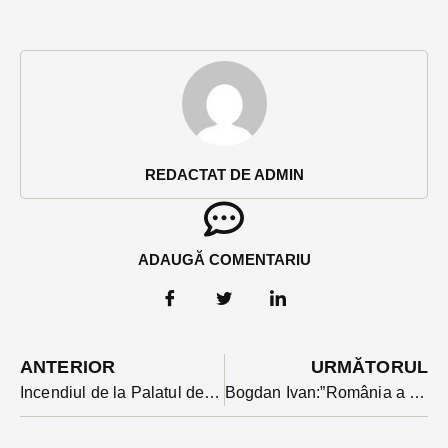
REDACTAT DE ADMIN
ADAUGĂ COMENTARIU
ANTERIOR
URMĂTORUL
Incendiul de la Palatul de Justiție a avut cauză electrică: au ars dosare și documente
Bogdan Ivan:”România a primit avizul pentru integrarea în OCDE pe portofoliul politicilor digitale” Cu totul avem de obținut 26 avize de la tot atâtea comisii