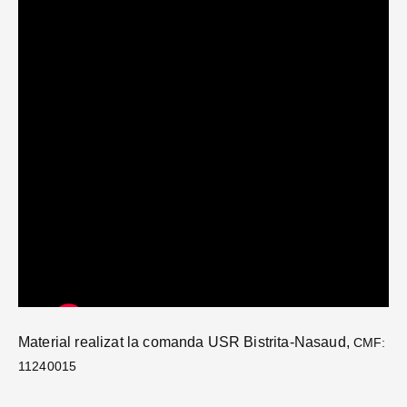
Material realizat la comanda USR Bistrita-Nasaud,
CMF:
11240015