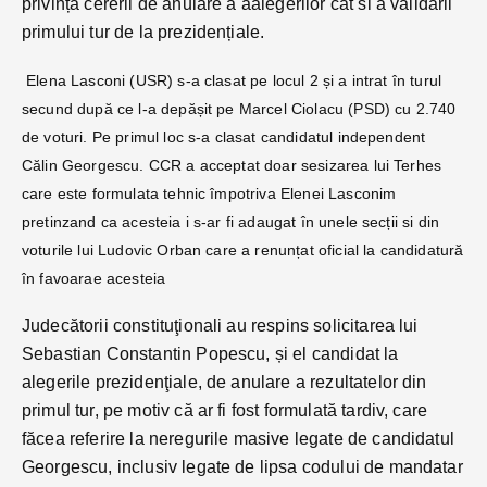
privința cererii de anulare a aalegerilor cat si a validarii
primului tur de la prezidențiale.
Elena Lasconi (USR) s-a clasat pe locul 2 și a intrat în turul
secund după ce l-a depășit pe Marcel Ciolacu (PSD) cu 2.740
de voturi. Pe primul loc s-a clasat candidatul independent
Călin Georgescu. CCR a acceptat doar sesizarea lui Terhes
care este formulata tehnic împotriva Elenei Lasconim
pretinzand ca acesteia i s-ar fi adaugat în unele secții si din
voturile lui Ludovic Orban care a renunțat oficial la candidatură
în favoarae acesteia
Judecătorii constituţionali au respins solicitarea lui
Sebastian Constantin Popescu, și el candidat la
alegerile prezidenţiale, de anulare a rezultatelor din
primul tur, pe motiv că ar fi fost formulată tardiv, care
făcea referire la neregurile masive legate de candidatul
Georgescu, inclusiv legate de lipsa codului de mandatar