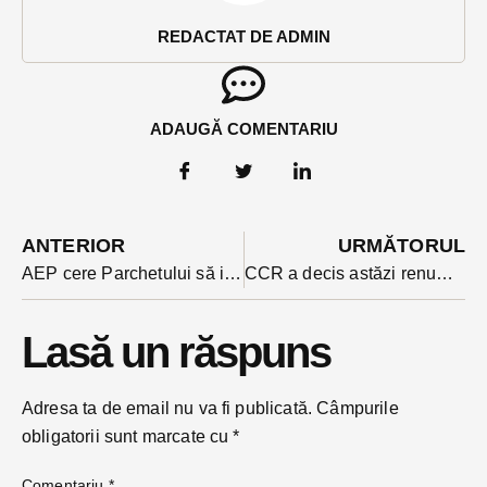
REDACTAT DE ADMIN
ADAUGĂ COMENTARIU
ANTERIOR
URMĂTORUL
AEP cere Parchetului să investigheze finanțarea campaniei electorale a candidatului Georgescu. Sunt vizate afisele fără cod de mandatar
CCR a decis astăzi renumărarea voturilor din 24 noiembrie.
Lasă un răspuns
Adresa ta de email nu va fi publicată.
Câmpurile
obligatorii sunt marcate cu
*
Comentariu
*