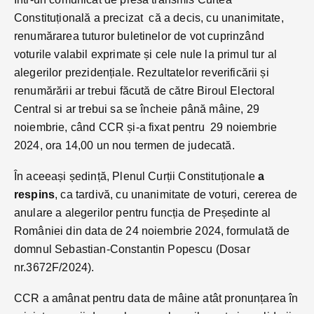
Constituțională a precizat că a decis, cu unanimitate,
renumărarea tuturor buletinelor de vot cuprinzând
voturile valabil exprimate și cele nule la primul tur al
alegerilor prezidențiale. Rezultatelor reverificării și
renumărării ar trebui făcută de către Biroul Electoral
Central si ar trebui sa se încheie până mâine, 29
noiembrie, când CCR și-a fixat pentru 29 noiembrie
2024, ora 14,00 un nou termen de judecată.
În aceeași ședință, Plenul Curții Constituționale
a
respins
, ca tardivă, cu unanimitate de voturi, cererea de
anulare a alegerilor pentru funcția de Președinte al
României din data de 24 noiembrie 2024, formulată de
domnul Sebastian-Constantin Popescu (Dosar
nr.3672F/2024).
CCR a amânat pentru data de mâine atât pronunțarea în