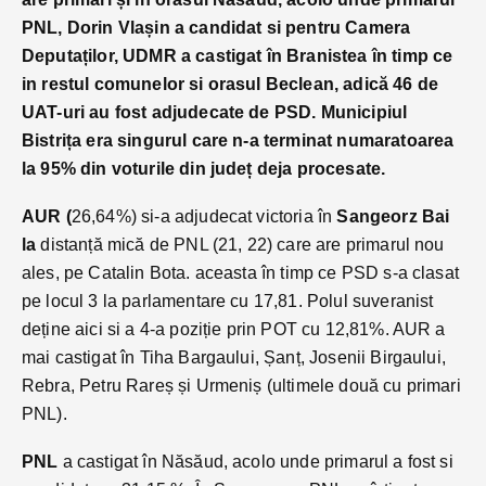
PNL, Dorin Vlașin a candidat si pentru Camera
Deputaților, UDMR a castigat în Branistea în timp ce
in restul comunelor si orasul Beclean, adică 46 de
UAT-uri au fost adjudecate de PSD. Municipiul
Bistrița era singurul care n-a terminat numaratoarea
la 95% din voturile din județ deja procesate.
AUR (
26,64%) si-a adjudecat victoria în
Sangeorz Bai
la
distanță mică de PNL (21, 22) care are primarul nou
ales, pe Catalin Bota. aceasta în timp ce PSD s-a clasat
pe locul 3 la parlamentare cu 17,81. Polul suveranist
deține aici si a 4-a poziție prin POT cu 12,81%. AUR a
mai castigat în Tiha Bargaului, Șanț, Josenii Birgaului,
Rebra, Petru Rareș și Urmeniș (ultimele două cu primari
PNL).
PNL
a castigat în Năsăud, acolo unde primarul a fost si