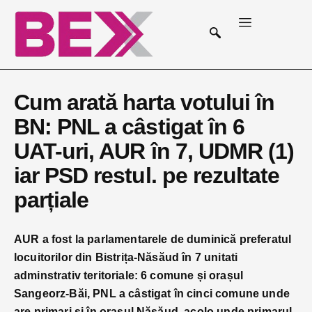
Cum arată harta votului în
BN: PNL a câstigat în 6
UAT-uri, AUR în 7, UDMR (1)
iar PSD restul. pe rezultate
parțiale
AUR a fost la parlamentarele de duminică preferatul
locuitorilor din Bistrița-Năsăud în 7 unitati
adminstrativ teritoriale: 6 comune și orașul
Sangeorz-Băi, PNL a câstigat în cinci comune unde
are primari și în orasul Năsăud, acolo unde primarul