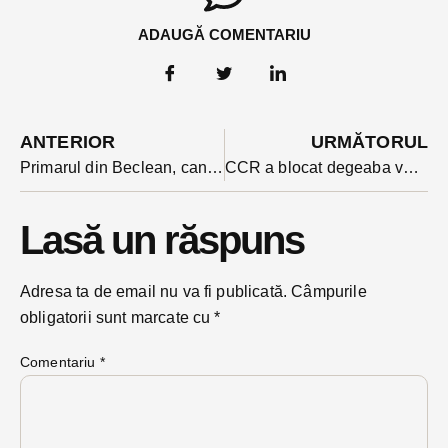
ADAUGĂ COMENTARIU
ANTERIOR
URMĂTORUL
Primarul din Beclean, candidat la Senat din partea PSD mesaje de mulțumire după ce în oras scorul partidului sau a fost printre cele mai mari
CCR a blocat degeaba validarea primului tur al prezidențiale: diferențe nesemnificative susțin judecatorii. N-au mai așteptat voturile din străinătate
Lasă un răspuns
Adresa ta de email nu va fi publicată.
Câmpurile
obligatorii sunt marcate cu
*
Comentariu
*