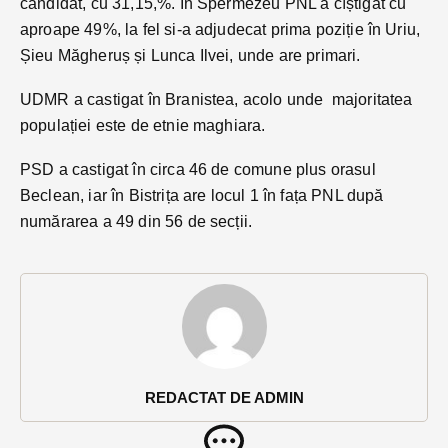
candidat, cu 31,15,%. În Spermezeu PNL a cîștigat cu
aproape 49%, la fel si-a adjudecat prima poziție în Uriu,
Șieu Măgheruș și Lunca Ilvei, unde are primari.
UDMR a castigat în Branistea, acolo unde majoritatea
populației este de etnie maghiara.
PSD a castigat în circa 46 de comune plus orasul
Beclean, iar în Bistrița are locul 1 în fața PNL după
numărarea a 49 din 56 de secții.
REDACTAT DE ADMIN