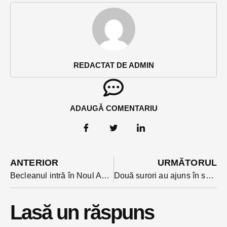
REDACTAT DE ADMIN
ADAUGĂ COMENTARIU
ANTERIOR
URMĂTORUL
Becleanul intră în Noul An, 2025, cu focuri de artificii
Două surori au ajuns în spital, una la Bucuresti, alta la Bistrița după ce s-au ars cu apă clocotită
Lasă un răspuns