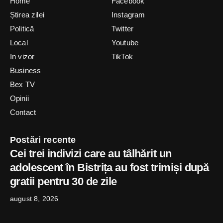
Home
Facebook
Știrea zilei
Instagram
Politică
Twitter
Local
Youtube
In vizor
TikTok
Business
Bex TV
Opinii
Contact
Postări recente
Cei trei indivizi care au tâlhărit un
adolescent în Bistrița au fost trimiși după
gratii pentru 30 de zile
august 8, 2026