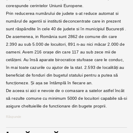
corespunde cerintelor Uniunii Europene.
Prin reducerea numărului de judete s-at reduce automat si
numărul de agentii si institutii deconcentrate care in prezent
sunt răspândite în cele 40 de judete si în municipiul București .
De asemenea, in România sunt 2862 de comune din care
2.390 au sub 5.000 de locuitori, 891 n-au nici măcar 2.000 de
oameni. Avem 216 orașe din care 117 au sub zece mii de
cetățeni. Au însă aparate birocratice stufoase care le conduc,
în mai toate cazurile cu ajutor de la stat. 2.593 de localități au
beneficiat de fonduri din bugetul statului pentru a putea să
funcționeze. Și așa se întâmplă în fiecare an.
De aceea si aici e nevoie de o comasare a satelor astfel încât
să rezulte comune cu minimum 5000 de locuitori capabile să-si
asigure cheltuielile de functionare din bugete proprii.
Răspunde