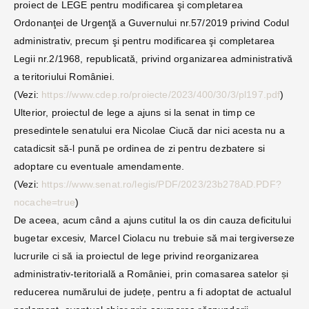
proiect de LEGE pentru modificarea şi completarea
Ordonanţei de Urgenţă a Guvernului nr.57/2019 privind Codul
administrativ, precum şi pentru modificarea şi completarea
Legii nr.2/1968, republicată, privind organizarea administrativă
a teritoriului României.
(Vezi:
https://www.cdep.ro/proiecte/2023/400/30/3/pl197.pdf
)
Ulterior, proiectul de lege a ajuns si la senat in timp ce
presedintele senatului era Nicolae Ciucă dar nici acesta nu a
catadicsit să-l pună pe ordinea de zi pentru dezbatere si
adoptare cu eventuale amendamente.
(Vezi:
https://www.senat.ro/legis/PDF/2023/23b278AD.PDF?
nocache=true
)
De aceea, acum când a ajuns cutitul la os din cauza deficitului
bugetar excesiv, Marcel Ciolacu nu trebuie să mai tergiverseze
lucrurile ci să ia proiectul de lege privind reorganizarea
administrativ-teritorială a României, prin comasarea satelor și
reducerea numărului de județe, pentru a fi adoptat de actualul