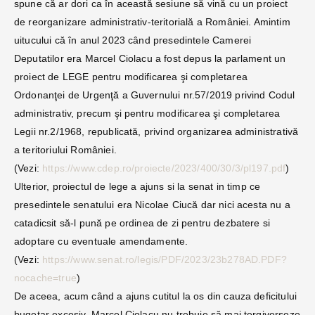
spune că ar dori ca în această sesiune să vină cu un proiect
de reorganizare administrativ-teritorială a României. Amintim
uitucului că în anul 2023 când presedintele Camerei
Deputatilor era Marcel Ciolacu a fost depus la parlament un
proiect de LEGE pentru modificarea şi completarea
Ordonanţei de Urgenţă a Guvernului nr.57/2019 privind Codul
administrativ, precum şi pentru modificarea şi completarea
Legii nr.2/1968, republicată, privind organizarea administrativă
a teritoriului României.
(Vezi:
https://www.cdep.ro/proiecte/2023/400/30/3/pl197.pdf
)
Ulterior, proiectul de lege a ajuns si la senat in timp ce
presedintele senatului era Nicolae Ciucă dar nici acesta nu a
catadicsit să-l pună pe ordinea de zi pentru dezbatere si
adoptare cu eventuale amendamente.
(Vezi:
https://www.senat.ro/legis/PDF/2023/23b278AD.PDF?
nocache=true
)
De aceea, acum când a ajuns cutitul la os din cauza deficitului
bugetar excesiv, Marcel Ciolacu nu trebuie să mai tergiverseze