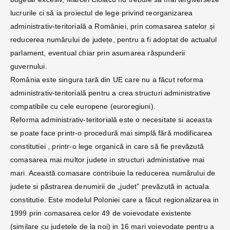
lucrurile ci să ia proiectul de lege privind reorganizarea
administrativ-teritorială a României, prin comasarea satelor și
reducerea numărului de județe, pentru a fi adoptat de actualul
parlament, eventual chiar prin asumarea răspunderii
guvernului.
România este singura tară din UE care nu a făcut reforma
administrativ-teritorială pentru a crea structuri administrative
compatibile cu cele europene (euroregiuni).
Reforma administrativ-teritorială este o necesitate si aceasta
se poate face printr-o procedură mai simplă fără modificarea
constitutiei , printr-o lege organică in care să fie prevăzută
comasarea mai multor judete in structuri administative mai
mari. Această comasare contribuie la reducerea numărului de
judete si păstrarea denumirii de „judet” prevăzută in actuala
constitutie. Este modelul Poloniei care a făcut regionalizarea in
1999 prin comasarea celor 49 de voievodate existente
(similare cu judetele de la noi) in 16 mari voievodate pentru a