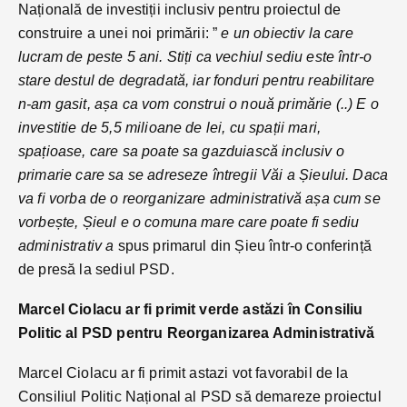
Națională de investiții inclusiv pentru proiectul de
construire a unei noi primării: ”
e un obiectiv la care
lucram de peste 5 ani. Stiți ca vechiul sediu este într-o
stare destul de degradată, iar fonduri pentru reabilitare
n-am gasit, așa ca vom construi o nouă primărie (..) E o
investitie de 5,5 milioane de lei, cu spații mari,
spațioase, care sa poate sa gazduiască inclusiv o
primarie care sa se adreseze întregii Văi a Șieului. Daca
va fi vorba de o reorganizare administrativă așa cum se
vorbește, Șieul e o comuna mare care poate fi sediu
administrativ a
spus primarul din Șieu într-o conferință
de presă la sediul PSD.
Marcel Ciolacu ar fi primit verde astăzi în Consiliu
Politic al PSD pentru Reorganizarea Administrativă
Marcel Ciolacu ar fi primit astazi vot favorabil de la
Consiliul Politic Național al PSD să demareze proiectul