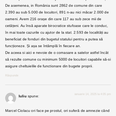
De asemenea, in România sunt 2862 de comune din care
2.390 au sub 5.000 de locuitori, 891 n-au nici măcar 2.000 de
oameni. Avem 216 orașe din care 117 au sub zece mii de
cetățeni. Au însă aparate birocratice stufoase care le conduc,
în mai toate cazurile cu ajutor de la stat. 2.593 de localități au
beneficiat de fonduri din bugetul statului pentru a putea să
funcționeze. Și așa se întâmplă în fiecare an.
De aceea si aici e nevoie de o comasare a satelor astfel încât
să rezulte comune cu minimum 5000 de locuitori capabile să-si
asigure cheltuielile de functionare din bugete proprii.
Răspunde
ianuarie 14, 2025 la 4:05 pm
Iuliu
spune:
Marcel Ciolacu ori face pe prostul, ori suferă de amnezie când