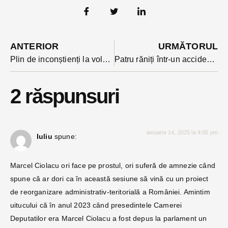
ANTERIOR
URMĂTORUL
Plin de inconștienți la volan și în weekend
Patru răniți într-un accident produs între două mașini conduse de șoferițe extrem de tinere
2 răspunsuri
ianuarie 14, 2025 la 4:05 pm
Iuliu
spune:
Marcel Ciolacu ori face pe prostul, ori suferă de amnezie când
spune că ar dori ca în această sesiune să vină cu un proiect
de reorganizare administrativ-teritorială a României. Amintim
uitucului că în anul 2023 când presedintele Camerei
Deputatilor era Marcel Ciolacu a fost depus la parlament un