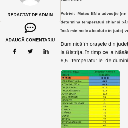
Potrivit Meteo BN o
advecție (nn m
REDACTAT DE ADMIN
determina temperaturi chiar și pâ
însă minimele absolute în județ v
ADAUGĂ COMENTARIU
Duminică în orașele din jude
la Bistrița. în timp ce la Nă
6,5. Temperaturile de duminic