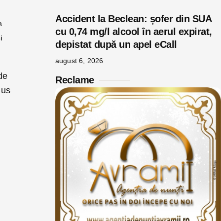
Accident la Beclean: șofer din SUA
a
cu 0,74 mg/l alcool în aerul expirat,
i
depistat după un apel eCall
august 6, 2026
de
Reclame
nus