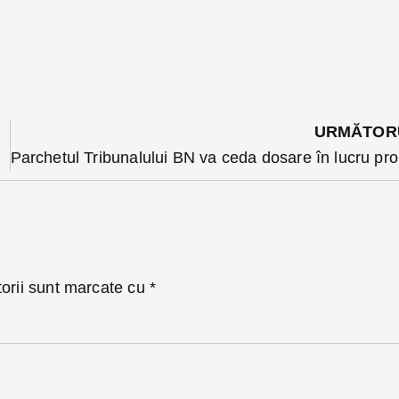
URMĂTOR
tea
Parche
torii sunt marcate cu
*