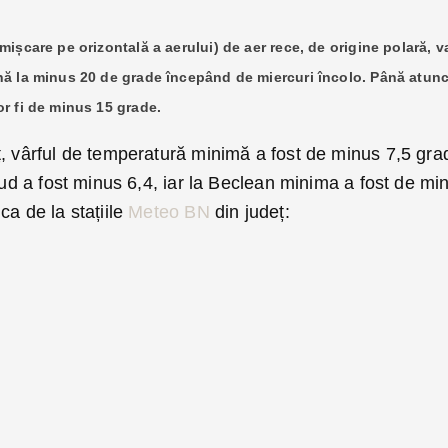
ișcare pe orizontală a aerului) de aer rece, de origine polară, v
nă la minus 20 de grade începând de miercuri încolo. Până atunc
or fi de minus 15 grade.
ț, vârful de temperatură minimă a fost de minus 7,5 gra
săud a fost minus 6,4, iar la Beclean minima a fost de mi
a de la stațiile
Meteo BN
din județ: