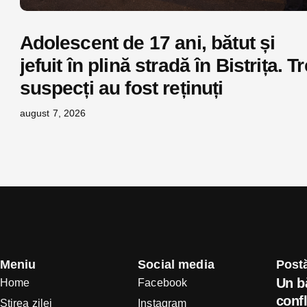
Adolescent de 17 ani, bătut și
jefuit în plină stradă în Bistrița. Tr
suspecți au fost reținuți
august 7, 2026
Meniu
Social media
Postă
Un b
Home
Facebook
confl
Știrea zilei
Instagram