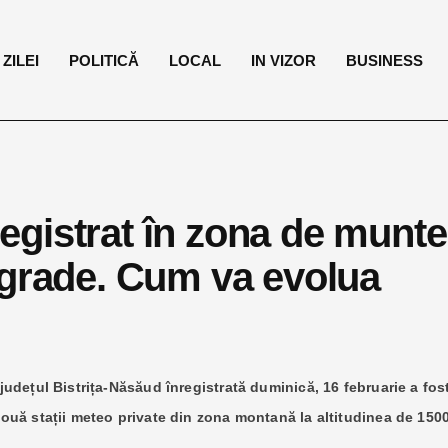
ZILEI
POLITICĂ
LOCAL
IN VIZOR
BUSINESS
gistrat în zona de munte
 grade. Cum va evolua
udețul Bistrița-Năsăud înregistrată duminică, 16 februarie a fos
uă stații meteo private din zona montană la altitudinea de 150