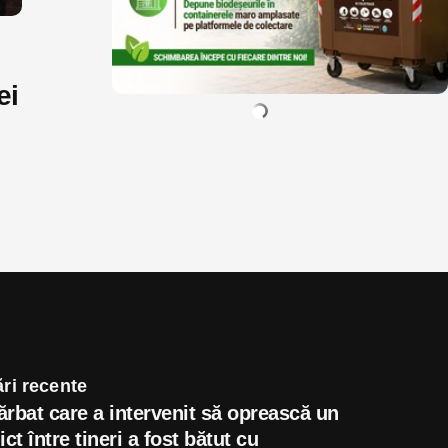
ei
ri recente
ărbat care a intervenit să oprească un
ict între tineri a fost bătut cu