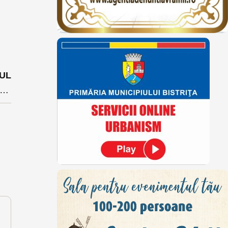
UL
tul Tribunalului BN va ceda dosare în lucru procurorilor Curții de Apel Cluj din pricina deficitului de procurori.