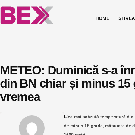
HOME
ȘTIREA 
METEO: Duminică s-a înre
din BN chiar și minus 15
vremea
C
ea mai scăzută temperatură din j
de minus 15 grade, măsurate de do
1600 metri.