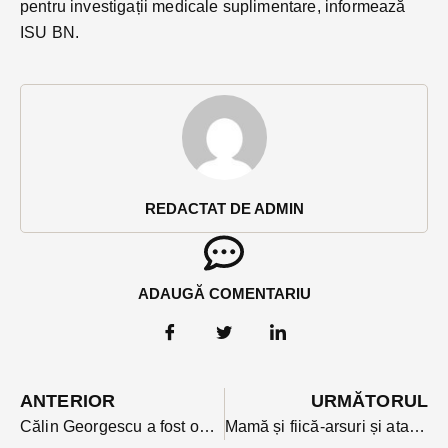
pentru investigații medicale suplimentare, informează
ISU BN.
REDACTAT DE ADMIN
ADAUGĂ COMENTARIU
ANTERIOR
URMĂTORUL
Călin Georgescu a fost oprit astăzi în trafic și dus la Parchet pentru declarații, după percheziții la apropiații săi în mai multe județe
Mamă și fiică-arsuri și atac de panică după un incendiu izbucnit la centrala termică a casei