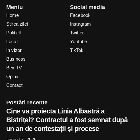
Meniu
Social media
Home
Facebook
Știrea zilei
Instagram
Politică
Twitter
Local
Youtube
In vizor
TikTok
Business
Bex TV
Opinii
Contact
Postări recente
Cine va proiecta Linia Albastră a
Bistriței? Contractul a fost semnat după
un an de contestații și procese
august 7, 2026