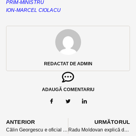
PRIM-MINISTRU
ION-MARCEL CIOLACU
REDACTAT DE ADMIN
ADAUGĂ COMENTARIU
ANTERIOR
URMĂTORUL
Călin Georgescu e oficial OUT din cursa prezidențială. CCR i-a respins toate contestațiile, așa cum era de așteptat
Radu Moldovan explică de ce a votat împotriva excluderii lui Ponta din PSD.