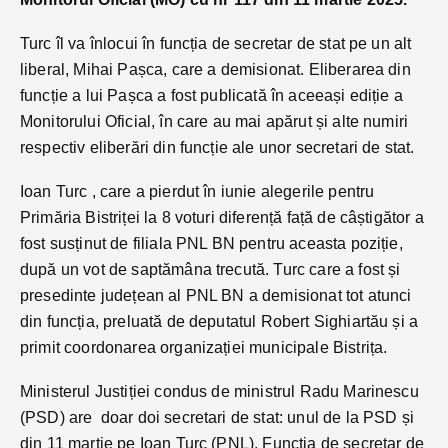
Turc îl va înlocui în funcția de secretar de stat pe un alt
liberal, Mihai Pașca, care a demisionat. Eliberarea din
funcție a lui Pașca a fost publicată în aceeași ediție a
Monitorului Oficial, în care au mai apărut și alte numiri
respectiv eliberări din funcție ale unor secretari de stat.
Ioan Turc , care a pierdut în iunie alegerile pentru
Primăria Bistriței la 8 voturi diferență față de câștigător a
fost susținut de filiala PNL BN pentru aceasta poziție,
după un vot de saptămâna trecută. Turc care a fost și
presedinte județean al PNL BN a demisionat tot atunci
din funcția, preluată de deputatul Robert Sighiartău și a
primit coordonarea organizației municipale Bistrița.
Ministerul Justiției condus de ministrul Radu Marinescu
(PSD) are doar doi secretari de stat: unul de la PSD și
din 11 martie pe Ioan Turc (PNL). Funcția de secretar de