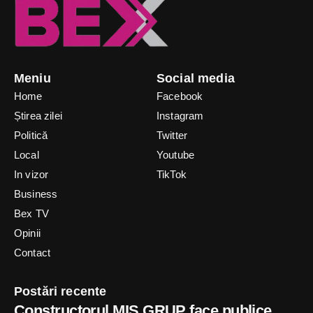
Meniu
Social media
Home
Facebook
Știrea zilei
Instagram
Politică
Twitter
Local
Youtube
In vizor
TikTok
Business
Bex TV
Opinii
Contact
Postări recente
Constructorul MIS GRUP face publice