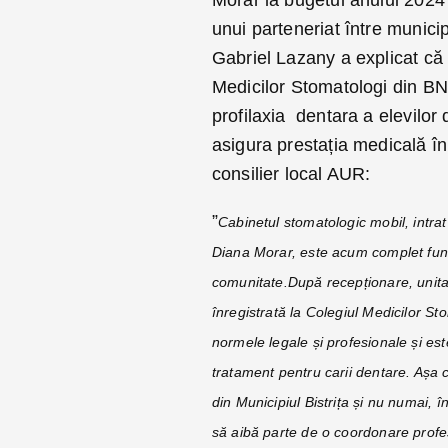
Morar la bugetul anului 2024
unui parteneriat între municip
Gabriel Lazany a explicat că 
Medicilor Stomatologi din BN, a
profilaxia dentara a elevilor d
asigura prestația medicală în
consilier local AUR:
”
Cabinetul stomatologic mobil, intrat
Diana Morar, este acum complet funcți
comunitate.
După recepționare, unita
înregistrată la Colegiul Medicilor St
normele legale și profesionale și est
tratament pentru carii dentare.
Așa c
din Municipiul Bistrița și nu numai, 
să aibă parte de o coordonare prof