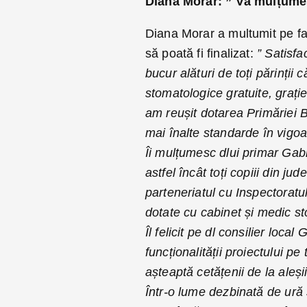
Diana Morar: ” Vă mulțumes
Diana Morar a multumit pe fa
să poată fi finalizat:
” Satisfa
bucur alături de toți părinții c
stomatologice gratuite, grație
am reușit dotarea Primăriei B
mai înalte standarde în vigoa
Îi mulțumesc dlui primar Gabri
astfel încât toți copiii din ju
parteneriatul cu Inspectoratu
dotate cu cabinet și medic s
Îl felicit pe dl consilier loc
funcționalității proiectului 
așteaptă cetățenii de la aleșii
Într-o lume dezbinată de ură ș