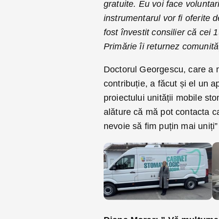
gratuite. Eu voi face voluntar
instrumentarul vor fi oferit
fost învestit consilier că cei
Primărie îi returnez comunităț
Doctorul Georgescu, care a m
contribuție, a făcut și el un 
proiectului unității mobile st
alăture că mă pot contacta c
nevoie să fim puțin mai uniți