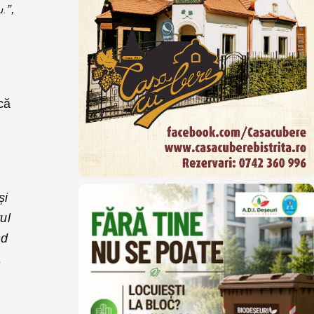
”,
u.
că
și
ul
nd
a