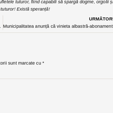
letele tuturor, fiind capabili să spargă dogme, orgolii ș
 tuturor! Există speranță!
URMĂTOR
ii, cu condamnări definitive
Municip
torii sunt marcate cu
*