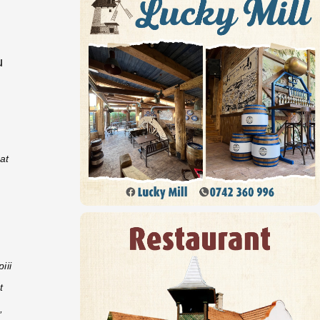
u
at
iii
t
,