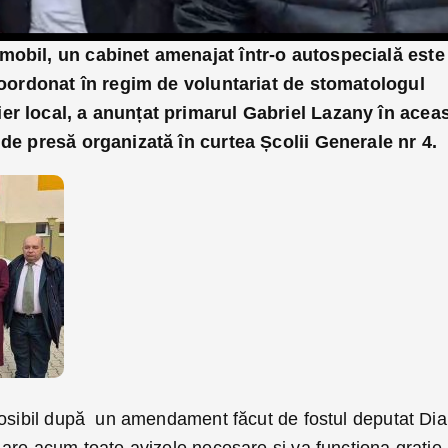
mobil, un cabinet amenajat într-o autospecială este
 coordonat în regim de voluntariat de stomatologul
er local, a anunțat primarul Gabriel Lazany în acea
 de presă organizată în curtea Școlii Generale nr 4.
posibil după un amendament făcut de fostul deputat Di