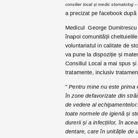
consilier local și medic stomatolog –
a precizat pe facebook după c
Medicul George Dumitrescu a 
înapoi comunității cheltuielil
voluntariatul in calitate de s
va pune la dispoziție și mate
Consiliul Local a mai spus și 
tratamente, inclusiv tratament
”
Pentru mine nu este prima e
în zone defavorizate din stră
de vedere al echipamentelor. 
toate normele de igienă și st
durerii și a infecțiilor, în ace
dentare, care în unitățile de