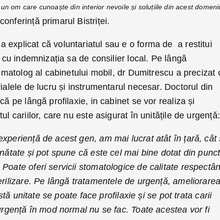
 un om care cunoaște din interior nevoile și soluțiile din acest domeni
onferință primarul Bistriței.
explicat că voluntariatul sau e o forma de a restitui
e cu indemnizația sa de consilier local. Pe lângă
tomatolog al cabinetului mobil, dr Dumitrescu a precizat 
rialele de lucru și instrumentarul necesar. Doctorul din
că pe lângă profilaxie, in cabinet se vor realiza și
ul cariilor, care nu este asigurat în unitățile de urgență:
xperiență de acest gen, am mai lucrat atât în țară, cât 
inătate și pot spune că este cel mai bine dotat din punct
Poate oferi servicii stomatologice de calitate respectâ
erilizare. Pe lângă tratamentele de urgență, ameliorare
astă unitate se poate face profilaxie și se pot trata carii
 urgență în mod normal nu se fac. Toate acestea vor fi