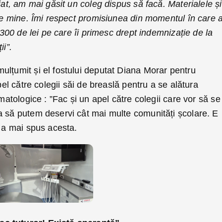
iat, am mai găsit un coleg dispus să facă. Materialele și
e de mine. Îmi respect promisiunea din momentul în care
 1300 de lei pe care îi primesc drept indemnizație de la
ii”.
ulțumit și el fostului deputat Diana Morar pentru
apel către colegii săi de breaslă pentru a se alătura
omatologice : ”Fac și un apel către colegii care vor să se
a să putem deservi cât mai multe comunități școlare. E
” a mai spus acesta.