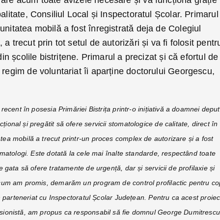
 are acum toate avizele necesare și va funcționa grație
alitate, Consiliul Local și Inspectoratul Școlar. Primarul
unitatea mobilă a fost înregistrată deja de Colegiul
 trecut prin tot setul de autorizări și va fi folosit pentr
in școlile bistrițene. Primarul a precizat și că efortul de
 regim de voluntariat îi aparține doctorului Georgescu,
 recent în posesia Primăriei Bistrița printr-o inițiativă a doamnei deput
onal și pregătit să ofere servicii stomatologice de calitate, direct în
tea mobilă a trecut printr-un proces complex de autorizare și a fost
omatologi. Este dotată la cele mai înalte standarde, respectând toate
e gata să ofere tratamente de urgență, dar și servicii de profilaxie și
um am promis, demarăm un program de control profilactic pentru cop
în parteneriat cu Inspectoratul Școlar Județean. Pentru ca acest proiec
esionistă, am propus ca responsabil să fie domnul George Dumitrescu