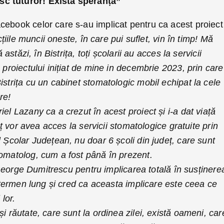
c tuturor! Există speranță”
cebook celor care s-au implicat pentru ca acest proiect
cțiile muncii oneste, în care pui suflet, vin în timp! Mă
ă astăzi, în Bistrița, toți școlarii au acces la servicii
 proiectului inițiat de mine in decembrie 2023, prin care
istrița cu un cabinet stomatologic mobil echipat la cele
re!
el Lazany ca a crezut în acest proiect și i-a dat viață
deț vor avea acces la servicii stomatologice gratuite prin
l Școlar Județean, nu doar 6 școli din județ, care sunt
tomatolog, cum a fost până în prezent.
al George Dumitrescu pentru implicarea totală în susținere
pe termen lung și cred ca aceasta implicare este ceea ce
 lor.
i răutate, care sunt la ordinea zilei, există oameni, car