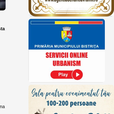
sta
ana