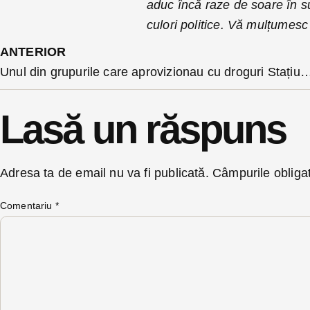
aduc încă raze de soare în suf
culori politice. Vă mulțumesc
ANTERIOR
Unul din grupurile care aprovizionau cu droguri Stațiunea Figa și Becleanul a ajuns în sfarsit după grat
Lasă un răspuns
Adresa ta de email nu va fi publicată.
Câmpurile obliga
Comentariu
*