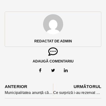
REDACTAT DE ADMIN
ADAUGĂ COMENTARIU
ANTERIOR
URMĂTORUL
Municipalitatea anunță că vinieta albastră-abonamentul anual pentru parcare universală în Bistrița, disponibilă la vânzare
Ce surpriză i-au rezervat polițiștii unui tânăr, la o săptămână după ce i-au făcut un test de alcoolemie în trafic?