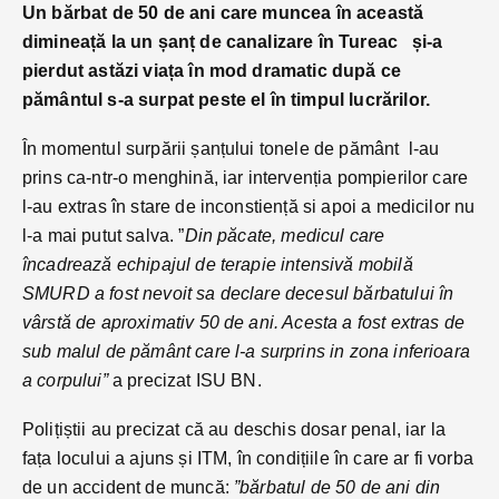
Un bărbat de 50 de ani care muncea în această
dimineață la un șanț de canalizare în Tureac și-a
pierdut astăzi viața în mod dramatic după ce
pământul s-a surpat peste el în timpul lucrărilor.
În momentul surpării șanțului tonele de pământ l-au
prins ca-ntr-o menghină, iar intervenția pompierilor care
l-au extras în stare de inconstiență si apoi a medicilor nu
l-a mai putut salva. ”
Din păcate, medicul care
încadrează echipajul de terapie intensivă mobilă
SMURD a fost nevoit sa declare decesul bărbatului în
vârstă de aproximativ 50 de ani. Acesta a fost extras de
sub malul de pământ care l-a surprins in zona inferioara
a corpului”
a precizat ISU BN.
Polițiștii au precizat că au deschis dosar penal, iar la
fața locului a ajuns și ITM, în condițiile în care ar fi vorba
de un accident de muncă:
”bărbatul de 50 de ani din