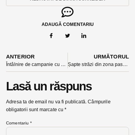
ADAUGĂ COMENTARIU
ANTERIOR
URMĂTORUL
Întâlnire de campanie cu ușile închise la Bistrița cu staff-urile partidelor care-l susțin pe Crin Antonescu și primarii lor. Boc și Grindeanu în prezidiu VIDEO
Șapte străzi din zona pasarelei noi din Bistrița vor avea în sfârșit rețea nouă de iluminat. O contestație a amânat patru luni începerea execuției
Lasă un răspuns
Adresa ta de email nu va fi publicată.
Câmpurile
obligatorii sunt marcate cu
*
Comentariu
*