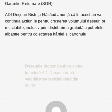
Garanție-Returnare (SGR).
ADI Deșeuri Bistrița-Năsăud anunță că în acest an va
continua acțiunile pentru creșterea volumului deșeurilor
reciclabile, inclusiv prin distribuirea gratuită a pubelelor
albastre pentru colectarea hârtiei și cartonului.
Deșeurile produc bani: ce sume
transferă ADI Deșeuri după
valorificarea reciclabilelor din
2023?