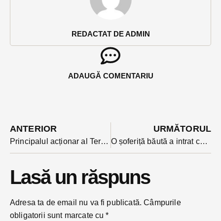
REDACTAT DE ADMIN
ADAUGĂ COMENTARIU
ANTERIOR
URMĂTORUL
Principalul acționar al Teraplast Grup, Dorel Goia a înființat un afterschool gratuit pentru copii pe locul casei părintești din Mănăștur
O șoferiță băută a intrat cu mașina în două autoturisme parcate pe o stradă din Bistrița
Lasă un răspuns
Adresa ta de email nu va fi publicată.
Câmpurile
obligatorii sunt marcate cu
*