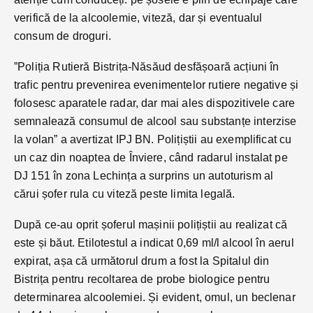
verifică de la alcoolemie, viteză, dar și eventualul
consum de droguri.
”Poliția Rutieră Bistrița-Năsăud desfășoară acțiuni în
trafic pentru prevenirea evenimentelor rutiere negative și
folosesc aparatele radar, dar mai ales dispozitivele care
semnalează consumul de alcool sau substanțe interzise
la volan” a avertizat IPJ BN. Polițiștii au exemplificat cu
un caz din noaptea de Înviere, când radarul instalat pe
DJ 151 în zona Lechința a surprins un autoturism al
cărui șofer rula cu viteză peste limita legală.
După ce-au oprit șoferul mașinii polițiștii au realizat că
este și băut. Etilotestul a indicat 0,69 ml/l alcool în aerul
expirat, așa că următorul drum a fost la Spitalul din
Bistrița pentru recoltarea de probe biologice pentru
determinarea alcoolemiei. Și evident, omul, un beclenar