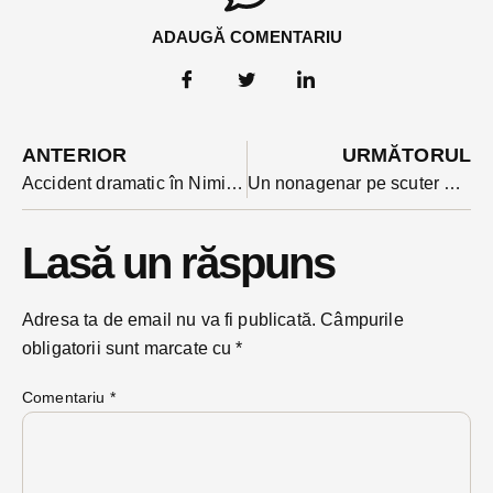
ADAUGĂ COMENTARIU
ANTERIOR
URMĂTORUL
Accident dramatic în Nimigea în Sâmbăta Mare: o tânără de 28 de ani transportată cu elicopterul la Târgu Mureș
Un nonagenar pe scuter a fost accidentat în prima zi de Paște de mașina condusă de o șoferiță. Omul nu avea permis
Lasă un răspuns
Adresa ta de email nu va fi publicată.
Câmpurile
obligatorii sunt marcate cu
*
Comentariu
*