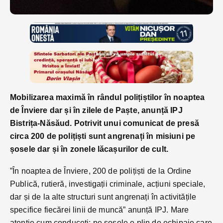
Mobilizarea maximă în rândul polițiștilor în noaptea
de Înviere dar și în zilele de Paște, anunță IPJ
Bistrița-Năsăud. Potrivit unui comunicat de presă
circa 200 de polițiști sunt angrenați în misiuni pe
șosele dar și în zonele lăcașurilor de cult.
”În noaptea de Înviere, 200 de polițiști de la Ordine
Publică, rutieră, investigații criminale, acțiuni speciale,
dar și de la alte structuri sunt angrenați în activitățile
specifice fiecărei linii de muncă” anunță IPJ. Mare
atenție cum conduceți: pe șosele e plin de echipaje care