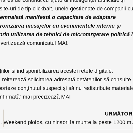
te-uri de tip clickbait, unele gestionate de companii c
emnalată manifestă o capacitate de adaptare
cronizarea mesajelor cu evenimentele interne și
rin utilizarea de tehnici de microtargetare politică 
vertizează comunicatul MAI.
iilor și indisponibilizarea acestei rețele digitale,
e reiterează solicitarea adresată cetățenilor să consulte
porteze conținutul suspect și să nu redistribuie material
confirmată” mai precizează MAI
URMĂTOR
ia României depinde de fiecare dintre noi”
Weekend ploios, cu ninsor