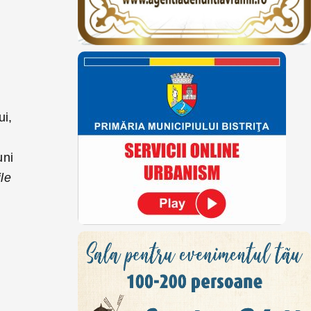
ui,
uni
le