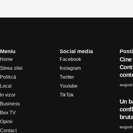
Meniu
Social media
Postă
Cine 
Home
Facebook
Cont
Știrea zilei
Instagram
conte
Politică
Twitter
august
Local
Youtube
In vizor
TikTok
Un b
Business
confl
Bex TV
bruta
Opinii
august
Contact