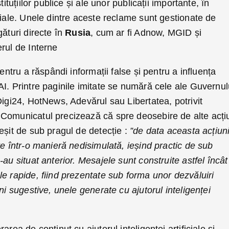
tituțiilor publice și ale unor publicații importante, în
țiale. Unele dintre aceste reclame sunt gestionate de
gături directe în
Rusia
, cum ar fi Adnow, MGID și
rul de Interne
pentru a răspândi informații false și pentru a influența
I. Printre paginile imitate se numără cele ale Guvernul
Digi24, HotNews, Adevărul sau Libertatea, potrivit
Comunicatul precizează că spre deosebire de alte acți
eșit de sub pragul de detecție :
”de data aceasta acțiuni
te într-o manieră nedisimulată, ieșind practic de sub
au situat anterior. Mesajele sunt construite astfel încât
e rapide, fiind prezentate sub forma unor dezvăluiri
ni sugestive, unele generate cu ajutorul inteligenței
area de conținut cu ajutorul inteligenței artificiale și