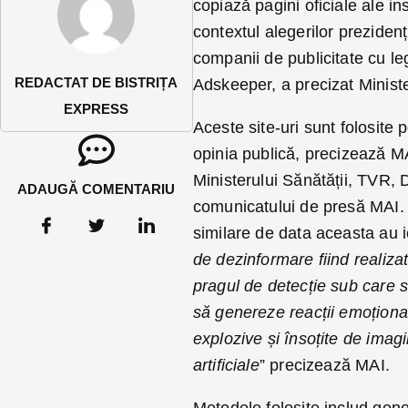
copiază pagini oficiale ale ins
contextul alegerilor preziden
companii de publicitate cu le
REDACTAT DE BISTRIȚA
Adskeeper, a precizat Ministe
EXPRESS
Aceste site-uri sunt folosite 
opinia publică, precizează MA
Ministerului Sănătății, TVR, 
ADAUGĂ COMENTARIU
comunicatului de presă MAI. 
similare de data aceasta au i
de dezinformare fiind realiza
pragul de detecție sub care s-
să genereze reacții emoțional
explozive și însoțite de imagi
artificiale
” precizează MAI.
Metodele folosite includ gener