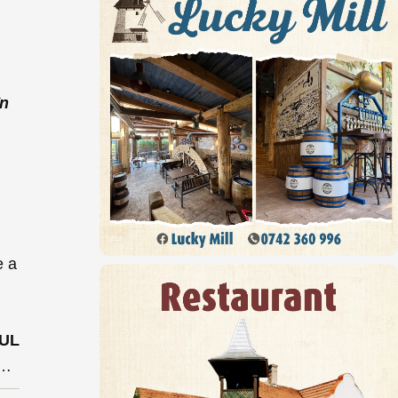
u
în
e a
UL
i la munte la peste 1200 metri altitudine înaintea alegerilor