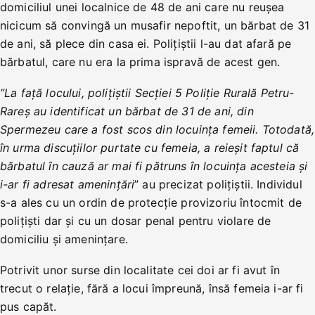
domiciliul unei localnice de 48 de ani care nu reușea
nicicum să convingă un musafir nepoftit, un bărbat de 31
de ani, să plece din casa ei. Polițiștii l-au dat afară pe
bărbatul, care nu era la prima ispravă de acest gen.
”La față locului, polițiștii Secției 5 Poliție Rurală Petru-
Rareș au identificat un bărbat de 31 de ani, din
Spermezeu care a fost scos din locuința femeii. Totodată,
în urma discuțiilor purtate cu femeia, a reieșit faptul că
bărbatul în cauză ar mai fi pătruns în locuința acesteia și
i-ar fi adresat amenințări
” au precizat polițiștii. Individul
s-a ales cu un ordin de protecție provizoriu întocmit de
polițiști dar și cu un dosar penal pentru violare de
domiciliu și amenințare.
Potrivit unor surse din localitate cei doi ar fi avut în
trecut o relație, fără a locui împreună, însă femeia i-ar fi
pus capăt.