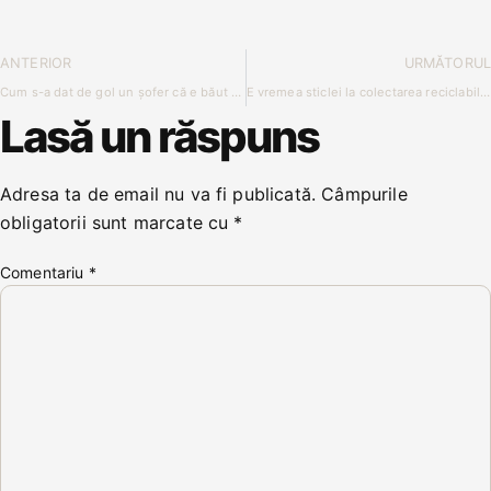
ANTERIOR
URMĂTORUL
Cum s-a dat de gol un șofer că e băut și a ajuns sa fie oprit în trafic?
E vremea sticlei la colectarea reciclabilă a lunii iunie
Lasă un răspuns
Adresa ta de email nu va fi publicată.
Câmpurile
obligatorii sunt marcate cu
*
Comentariu
*