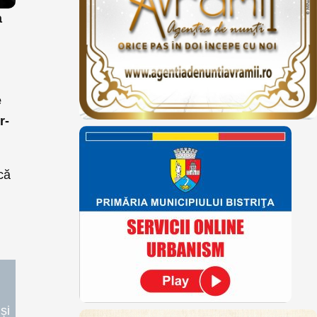
a
e
r-
că
u
și