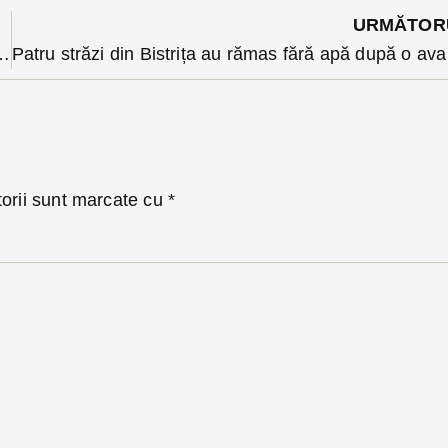
URMĂTOR
lbastre. Pe rol rămâne cererea de anulare, care va fi judecată însă la toamnă
Patru 
torii sunt marcate cu
*