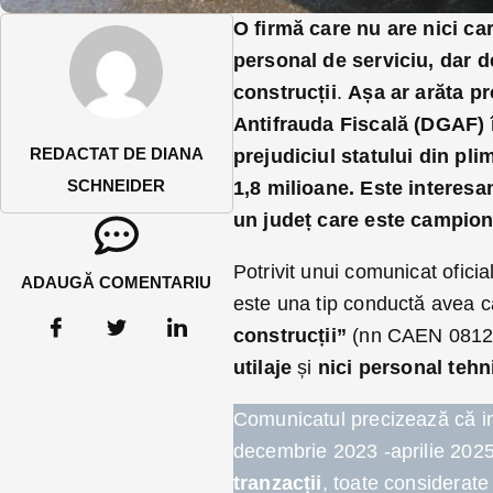
O firmă care nu are nici car
personal de serviciu, dar de
construcții
.
Așa ar arăta pr
Antifrauda Fiscală (DGAF) î
REDACTAT DE DIANA
prejudiciul statului din plim
SCHNEIDER
1,8 milioane.
Este interesa
un județ care este campion
Potrivit unui comunicat oficial
ADAUGĂ COMENTARIU
este una tip conductă avea ca
construcții”
(nn CAEN 0812
utilaje
și
nici personal tehn
Comunicatul precizează că in
decembrie 2023 -aprilie 2025,
tranzacții
, toate considerate 