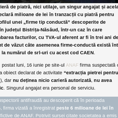
ieră de piatră, nici utilaje, un singur angajat și acel
clară milioane de lei în tranzacții cu piatră pentru
ofilul unei „firme tip conductă” descoperite de
n județul Bistrița-Năsăud, într-un caz în care
barea facturilor, cu TVA-ul aferent ar fi în trei ani d
nt de văzut câte asemenea firme-conductă există înt
 la numărul de srl-uri cu acest cod CAEN
.
 postat luni, 16 iunie pe site-ul
ANAF
firma suspectată 
 obiect declarat de activitate
“extracția pietrei pentr
), dar
nu deținea nicio carieră autorizată
,
nu avea
ic
. Singurul angajat era personal de serviciu.
spectorii antifraudă au descoperit că în perioada
 firma vizată a înregistrat
peste 6 milioane de lei în
fictive de ANAF. Potrivit sursei citate societatea a emis 