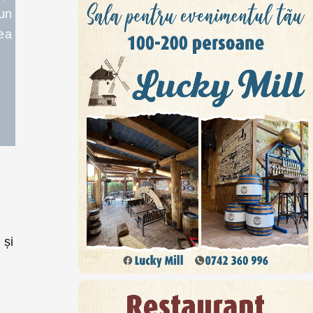
 un
tea
 și