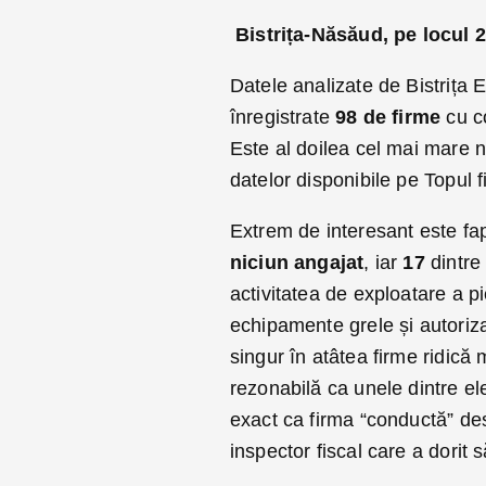
Bistrița-Năsăud, pe locul 2 
Datele analizate de Bistrița 
înregistrate
98 de firme
cu c
Este al doilea cel mai mare 
datelor disponibile pe Topul f
Extrem de interesant este fa
niciun angajat
, iar
17
dintre
activitatea de exploatare a p
echipamente grele și autoriz
singur în atâtea firme ridică
rezonabilă ca unele dintre el
exact ca firma “conductă” de
inspector fiscal care a dorit 