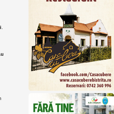
i
.
au
n