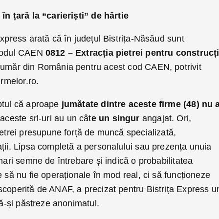
în țară la “carieriști” de hârtie
Express arată că în județul Bistrița-Năsăud sunt
odul CAEN
0812 – Extracția pietrei pentru construcți
număr din România pentru acest cod CAEN, potrivit
irmelor.ro.
ptul că aproape
jumătate dintre aceste firme (48)
nu 
 aceste srl-uri au un cât
e un singur
angajat. Ori,
ietrei presupune forță de muncă specializată,
ații. Lipsa completă a personalului sau prezența unuia
 mari semne de întrebare și indică o probabilitatea
e să nu fie operaționale în mod real, ci să funcționeze
scoperită de ANAF, a precizat pentru Bistrița Express u
să-și păstreze anonimatul.