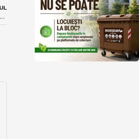
UL
străzi din Bistrița au rămas fără apă după o avarie la rețea