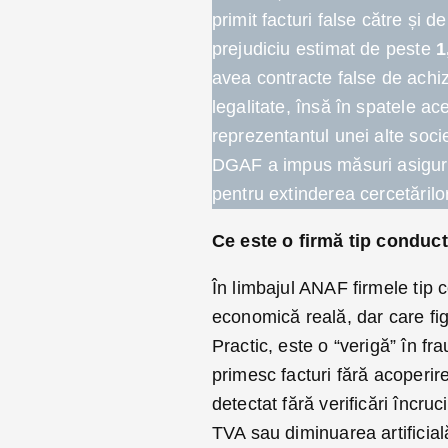
primit facturi false către și d
prejudiciu estimat de peste
1
avea contracte false de achizi
legalitate, însă în spatele ac
reprezentantul unei alte socie
DGAF a impus măsuri asigurăt
pentru extinderea cercetărilor
Ce este o firmă tip conduc
În limbajul ANAF firmele tip 
economică reală, dar care figu
Practic, este o “verigă” în f
primesc facturi fără acoperire
detectat fără verificări încru
TVA sau diminuarea artificială