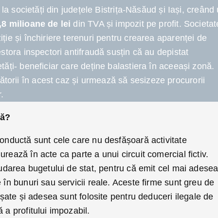
e la societăți din județele Bistrița-Năsăud și Iași, creând
,8 milioane de lei
din TVA și impozit pe profit. Societa
ție și închiriere terenuri pentru crearea aparenței de
estora inspectori antifraudă susțin că au depistat
tăți- beneficiar care deține balastiera în aceeași zonă.
orii în acest caz și urmează să sesizeze procurorii
.
tă?
conductă sunt cele care nu desfășoară activitate
rează în acte ca parte a unui circuit comercial fictiv.
raudarea bugetului de stat, pentru că emit cel mai adesea
 în bunuri sau servicii reale. Aceste firme sunt greu de
cișate și adesea sunt folosite pentru deduceri ilegale de
 a profitului impozabil.