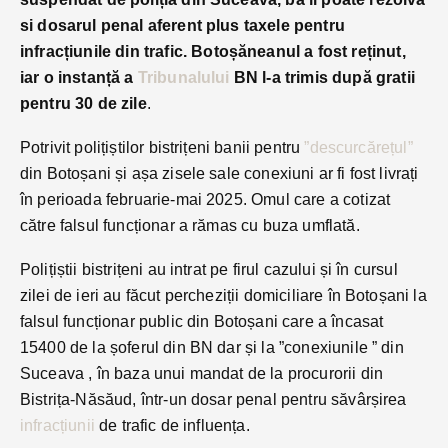
si dosarul penal aferent plus taxele pentru
infracțiunile din trafic.
Botoșăneanul a fost reținut,
iar o instanță a
Tribunalului
BN l-a trimis după gratii
pentru 30 de zile
.
Potrivit polițiștilor bistrițeni banii pentru
”descurcărețul”
din Botoșani și așa zisele sale conexiuni ar fi fost livrați
în perioada februarie-mai 2025. Omul care a cotizat
către falsul funcționar a rămas cu buza umflată.
Polițiștii bistrițeni au intrat pe firul cazului și în cursul
zilei de ieri au făcut percheziții domiciliare în Botoșani la
falsul funcționar public din Botoșani care a încasat
15400 de la șoferul din BN dar și la ”conexiunile ” din
Suceava , în baza unui mandat de la procurorii din
Bistrița-Năsăud, într-un dosar penal pentru săvârșirea
infracțiunii
de trafic de influența.