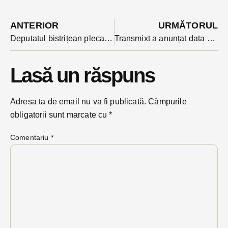
ANTERIOR
URMĂTORUL
Deputatul bistrițean plecat din POT a aderat la un grup suveranist-european și anunță că ar putea susține”limitat”noul Guvern
Transmixt a anunțat data de la care majorează tarifele la transportul public. Consiliul Local Bistrița i-a aprobat de o lună noile taxe
Lasă un răspuns
Adresa ta de email nu va fi publicată.
Câmpurile
obligatorii sunt marcate cu
*
Comentariu
*