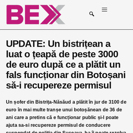
UPDATE: Un bistrițean a
luat o țeapă de peste 3000
de euro după ce a plătit un
fals funcționar din Botoșani
să-i recupereze permisul
Un șofer din Bistrița-Năsăud a plătit în jur de 3100 de
euro în mai multe tranșe unui botoșănean de 36 de
ani care a pretins că e funcționar public și-l poate
ajuta sa-si recupereze permisul de conducere
suspendat de poliția din Suceava, ba îi poate rezolva