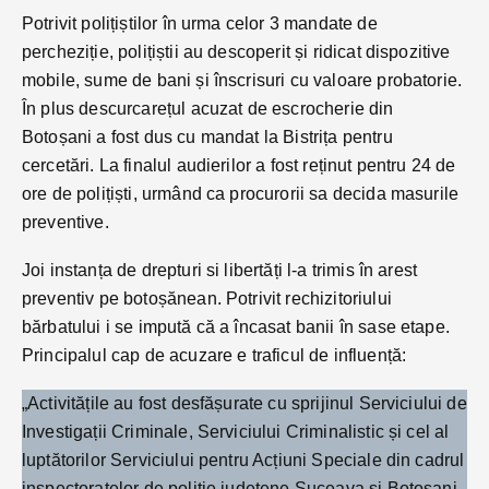
Potrivit polițiștilor în urma celor 3 mandate de
percheziție, polițiștii au descoperit și ridicat dispozitive
mobile, sume de bani și înscrisuri cu valoare probatorie.
În plus descurcarețul acuzat de escrocherie din
Botoșani a fost dus cu mandat la Bistrița pentru
cercetări. La finalul audierilor a fost reținut pentru 24 de
ore de polițiști, urmând ca procurorii sa decida masurile
preventive.
Joi instanța de drepturi si libertăți l-a trimis în arest
preventiv pe botoșănean. Potrivit rechizitoriului
bărbatului i se impută că a încasat banii în sase etape.
Principalul cap de acuzare e traficul de influență:
„Activitățile au fost desfășurate cu sprijinul Serviciului de
Investigații Criminale, Serviciului Criminalistic și cel al
luptătorilor Serviciului pentru Acțiuni Speciale din cadrul
inspectoratelor de poliție județene Suceava și Botoșani.