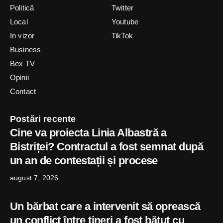
Politică
Twitter
Local
Youtube
In vizor
TikTok
Business
Bex TV
Opinii
Contact
Postări recente
Cine va proiecta Linia Albastră a
Bistriței? Contractul a fost semnat după
un an de contestații și procese
august 7, 2026
Un bărbat care a intervenit să oprească
un conflict între tineri a fost bătut cu