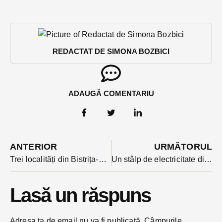
REDACTAT DE SIMONA BOZBICI
ADAUGĂ COMENTARIU
ANTERIOR
URMĂTORUL
Trei localități din Bistrița-Năsăud au rămas fără gaze naturale din cauza unui incident la rețea
Un stâlp de electricitate din Bistrița s-a rupt din cauza vântului puternic de luni seara
Lasă un răspuns
Adresa ta de email nu va fi publicată.
Câmpurile