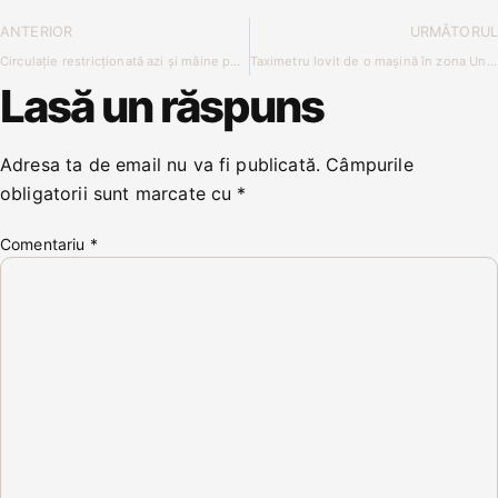
ANTERIOR
URMĂTORUL
Circulație restricționată azi și mâine pe o stradă centrală din Bistrița. Se circulă greu și pe Bulevardul Republicii.
Taximetru lovit de o mașină în zona Unității Militare. Clienta și șoferul au fost răniți
Lasă un răspuns
Adresa ta de email nu va fi publicată.
Câmpurile
obligatorii sunt marcate cu
*
Comentariu
*