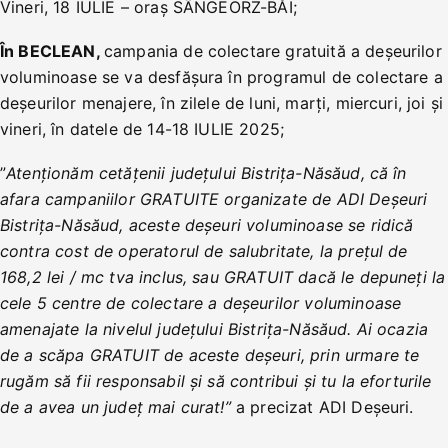
Vineri, 18 IULIE – oraș SÂNGEORZ-BĂI;
În BECLEAN,
campania de colectare gratuită a deșeurilor
voluminoase se va desfășura în programul de colectare a
deșeurilor menajere, în zilele de luni, marți, miercuri, joi și
vineri, în datele de 14-18 IULIE 2025;
”
Atenționăm cetățenii județului Bistrița-Năsăud, că în
afara campaniilor GRATUITE organizate de ADI Deșeuri
Bistrița-Năsăud, aceste deșeuri voluminoase se ridică
contra cost de operatorul de salubritate, la prețul de
168,2 lei / mc tva inclus, sau GRATUIT dacă le depuneți la
cele 5 centre de colectare a deșeurilor voluminoase
amenajate la nivelul județului Bistrița-Năsăud. Ai ocazia
de a scăpa GRATUIT de aceste deșeuri, prin urmare te
rugăm să fii responsabil și să contribui și tu la eforturile
de a avea un județ mai curat!”
a precizat ADI Deșeuri.