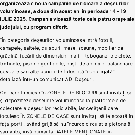
organizează o nouă campanie de ridicare a deșeurilor
voluminoase, a doua din acest an, în perioada 14 – 19
IULIE 2025. Campania vizează toate cele patru orașe ale
județului, cu program diferit.
”În categoria deșeurilor voluminoase intră fotolii,
canapele, saltele, dulapuri, mese, scaune, mobilier de
grădină, jucării de dimensiuni mari – tobogane, biciclete,
trotinete, piscine gonflabile, cuști de animale, balansoare,
covoare sau alte bunuri de folosință îndelungată”
detaliază într-un comunicat ADI Deșeuri.
Cei care locuiesc în ZONELE DE BLOCURI sunt invitați sa-
și depoziteze deșeurile voluminoase la platformele de
colectare a deșeurilor reciclabile, iar cetățenii care
locuiesc ÎN ZONELE DE CASE sunt invitați să le scoată în
fața porții, având grijă să nu încurce circulația pietonală
sau auto, însă numai la DATELE MENȚIONATE în