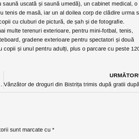
cu saună uscată și saună umedă), un cabinet medical, o
tru tenis de masă, iar un al doilea corp de clădire urma 
copii cu cluburi de pictură, de șah și de fotografie.
 multe terenuri exterioare, pentru mini-fotbal, tenis,
ateboard, gradene exterioare pentru spectatori și două
u copii și unul pentru adulți, plus o parcare cu peste 12
URMĂTOR
itare. Clienta și șoferul au fost răniți
torii sunt marcate cu
*