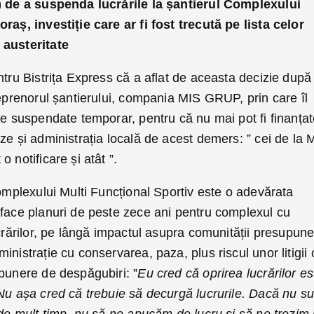
I) de a suspenda lucrările la șantierul Complexului
raș, investiție care ar fi fost trecută pe lista celor
 austeritate
ntru Bistrița Express că a aflat de aceasta decizie după
reprenorul șantierului, compania MIS GRUP, prin care îl
ie suspendate temporar, pentru că nu mai pot fi finanța
ze și administrația locală de acest demers: ” cei de la 
 notificare și atât ”.
complexului Multi Funcțional Sportiv este o adevărata
 face planuri de peste zece ani pentru complexul cu
ucrărilor, pe lângă impactul asupra comunității presupun
nistrație cu conservarea, paza, plus riscul unor litigii 
mpunere de despăgubiri: ”
Eu cred că oprirea lucrărilor es
Nu așa cred că trebuie să decurgă lucrurile. Dacă nu su