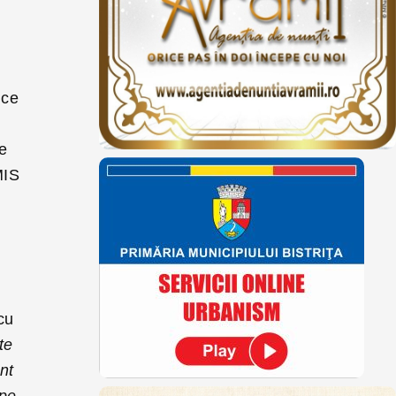
 ce
te
MIS
e
cu
te
nt