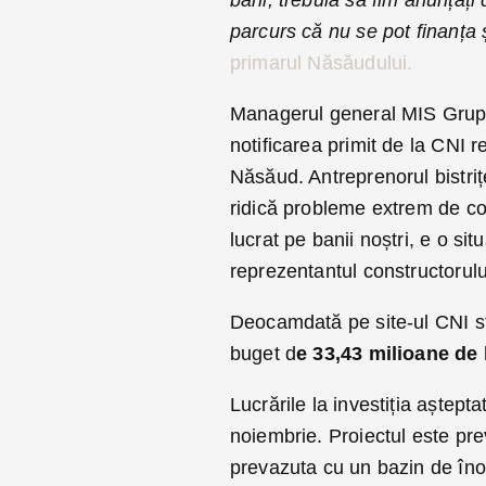
bani, trebuia să fim anunțați
parcurs că nu se pot finanța
primarul Năsăudului.
Managerul general MIS Grup
notificarea primit de la CNI r
Năsăud. Antreprenorul bistriț
ridică probleme extrem de co
lucrat pe banii noștri, e o sit
reprezentantul constructorulu
Deocamdată pe site-ul CNI st
buget d
e 33,43 milioane de 
Lucrările la investiția aștept
noiembrie. Proiectul este prev
prevazuta cu un bazin de îno