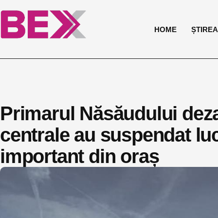
HOME
ȘTIREA 
Primarul Năsăudului dezam
centrale au suspendat lucr
important din oraș