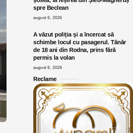
șosea, la ieșirea din Șieu-Măgheruș
spre Beclean
august 6, 2026
A văzut poliția și a încercat să
schimbe locul cu pasagerul. Tânăr
de 18 ani din Rodna, prins fără
permis la volan
august 6, 2026
Reclame