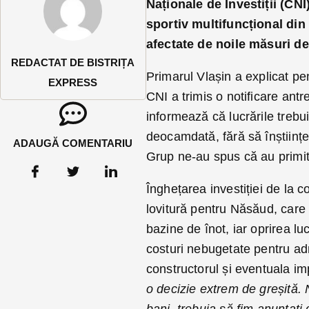
Naționale de Investiții (CN
sportiv multifuncțional din o
afectate de noile măsuri de
REDACTAT DE BISTRIȚA
Primarul Vlașin a explicat pe
EXPRESS
CNI a trimis o notificare ant
informează că lucrările trebu
deocamdată, fără să înștiințe
ADAUGĂ COMENTARIU
Grup ne-au spus că au primit o
Înghețarea investiției de la 
lovitură pentru Năsăud, care
bazine de înot, iar oprirea l
costuri nebugetate pentru admi
constructorul și eventuala i
o decizie extrem de greșită. 