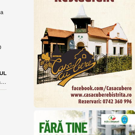
sa
0
UL
Vânzător de droguri din Bistrița trimis după gratii după ce a fost prins în flagrant