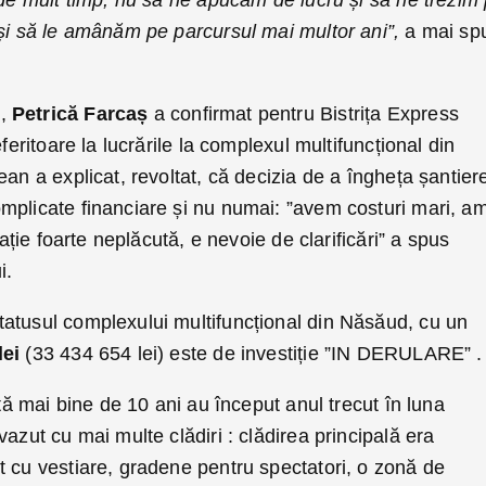
 de mult timp, nu să ne apucăm de lucru și să ne trezim
 și să le amânăm pe parcursul mai multor ani”,
a mai sp
,
Petrică Farcaș
a confirmat pentru Bistrița Express
eferitoare la lucrările la complexul multifuncțional din
ean a explicat, revoltat, că decizia de a îngheța șantier
mplicate financiare și nu numai: ”avem costuri mari, a
uație foarte neplăcută, e nevoie de clarificări” a spus
i.
atusul complexului multifuncțional din Năsăud, cu un
lei
(33 434 654 lei) este de investiție ”IN DERULARE” .
ată mai bine de 10 ani au început anul trecut în luna
azut cu mai multe clădiri : clădirea principală era
t cu vestiare, gradene pentru spectatori, o zonă de