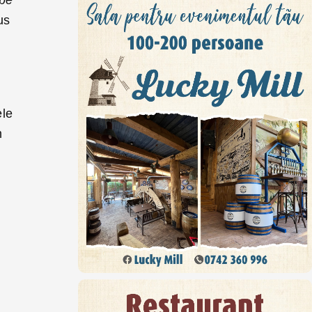
 pe
us
ele
m