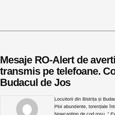
Mesaje RO-Alert de avert
transmis pe telefoane. Cod
Budacul de Jos
Locuitorii din Bistrița și Bu
Ploi abundente, torențiale î
Nowcasting de cod roșu.
” E