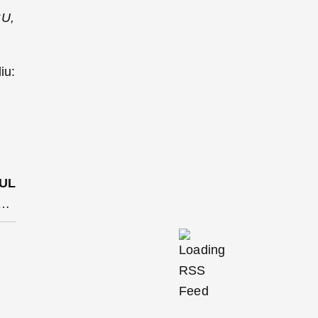
SU,
iu:
UL
blocată circulației ore în șir pentru îndepărtarea apei care aproape a inundat calea ferată-GALERIE FOTO