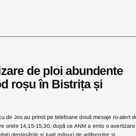
izare de ploi abundente
 roșu în Bistrița și
dacu de Jos au primit pe telefoane două mesaje ro-alert d
ntre orele 14,15-15,30, după ce ANM a emis o avertizare
vitați deplasările și luați măsuri de adăpostire și