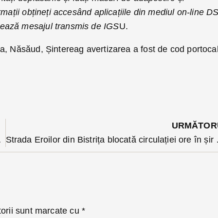
rmații obțineți accesând aplicațiile din mediul on-line D
ează mesajul transmis de IGS
U.
a, Năsăud, Șintereag avertizarea a fost de cod portocal
URMĂTOR
ecare de teren
Strada Eroilor din Bistrița 
torii sunt marcate cu
*