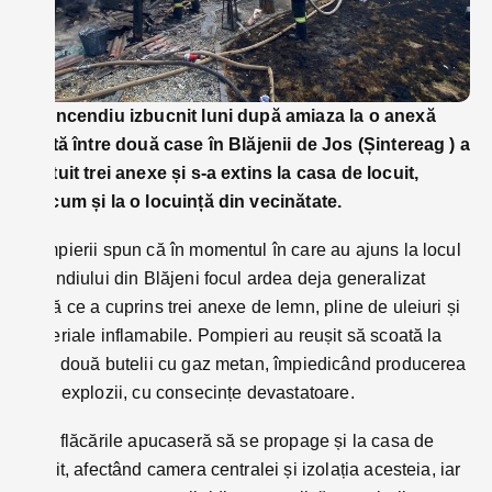
Un incendiu izbucnit luni după amiaza la o anexă
aflată între două case în Blăjenii de Jos (Șintereag ) a
mistuit trei anexe și s-a extins la casa de locuit,
precum și la o locuință din vecinătate.
Pompierii spun că în momentul în care au ajuns la locul
incendiului din Blăjeni focul ardea deja generalizat
după ce a cuprins trei anexe de lemn, pline de uleiuri și
materiale inflamabile. Pompieri au reușit să scoată la
timp două butelii cu gaz metan, împiedicând producerea
unei explozii, cu consecințe devastatoare.
Însă flăcările apucaseră să se propage și la casa de
locuit, afectând camera centralei și izolația acesteia, iar