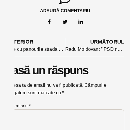
ADAUGĂ COMENTARIU
ANTERIOR
URMĂTORUL
Ce e cu panourile stradale despre reciclare? ADI deseuri anunță că sunt 30, amplasate în tot județul
Radu Moldovan: ” PSD nu va mai tolera lipsa de respect din coaliție”. Cum crede că ar trebui făcută totuși reforma?
Lasă un răspuns
Adresa ta de email nu va fi publicată.
Câmpurile
obligatorii sunt marcate cu
*
Comentariu
*