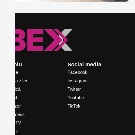
Meniu
Social media
Home
Facebook
Știrea zilei
Instagram
Politică
Twitter
Local
Youtube
In vizor
TikTok
Business
Bex TV
Opinii