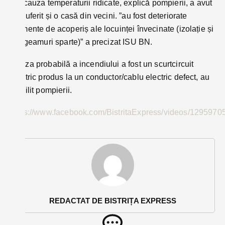
din cauza temperaturii ridicate, explică pompierii, a avut
de suferit și o casă din vecini. ”au fost deteriorate
elemente de acoperiș ale locuinței învecinate (izolație și
trei geamuri sparte)” a precizat ISU BN.
Cauza probabilă a incendiului a fost un scurtcircuit
electric produs la un conductor/cablu electric defect, au
stabilit pompierii.
https://www.facebook.com/BistritaExpress/videos/129597
REDACTAT DE BISTRIȚA EXPRESS