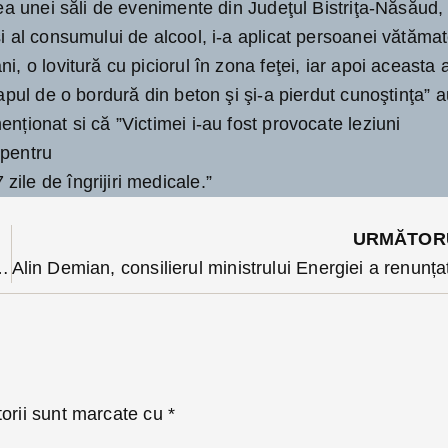
rtea unei săli de evenimente din Judeţul Bistriţa-Năsăud,
şi al consumului de alcool, i-a aplicat persoanei vătămat
i, o lovitură cu piciorul în zona feţei, iar apoi aceasta 
capul de o bordură din beton şi şi-a pierdut cunoştinţa” 
nționat si că ”Victimei i-au fost provocate leziuni
 pentru
ile de îngrijiri medicale.”
URMĂTOR
 unui club, trimis în arest 30 de zile. Imagini șocante cu incidentul
torii sunt marcate cu
*