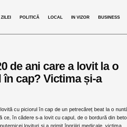
ZILEI
POLITICĂ
LOCAL
IN VIZOR
BUSINESS
0 de ani care a lovit la o
 în cap? Victima și-a
lovită cu piciorul în cap de un petrecăreț beat la o nunt
ă ce, în cădere s-a lovit cu capul, de o bordură din beto
ternicei lovituri și a primit îngrijiri medicale, victima