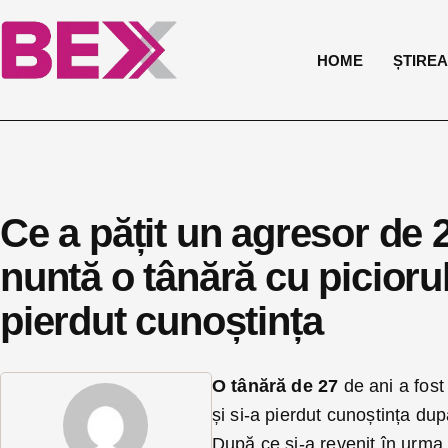
HOME
ȘTIREA 
Ce a pățit un agresor de 2
nuntă o tânără cu piciorul
pierdut cunoștința
O tânără de 27
de ani a fost 
și si-a pierdut cunoștința dup
După ce și-a revenit în urma pu