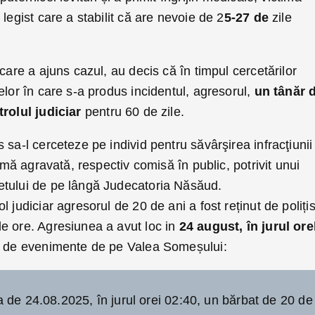
legist care a stabilit că are nevoie de 2
5-27 de
zile
care a ajuns cazul, au decis că în timpul cercetărilor
elor în care s-a produs incidentul, agresorul,
un tânăr 
rolul judiciar
pentru 60 de zile.
 sa-l cerceteze pe individ pentru săvârşirea infracţiunii
ormă agravată, respectiv comisă în public, potrivit unui
etului de pe lângă Judecatoria Năsăud.
 judiciar agresorul de 20 de ani a fost reținut de polițist
e ore. Agresiunea a avut loc in
24 august, în jurul ore
li de evenimente de pe Valea Someșului:
ata de 24.08.2025, în jurul orei 02:40, un bărbat de 20 de