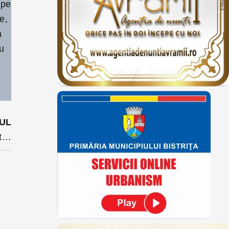
 pe
e,
a
au
UL
Alin Demian, consilierul ministrului Energiei a renunțat la una din sinecuri, cea de administrator special la o fabrica de arme, chiar înaintea valului de demiteri