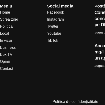
Meniu
Social media
Postă
Cons
Home
Facebook
concl
Știrea zilei
Instagram
pe D
Politică
Twitter
august
Local
Youtube
In vizor
TikTok
Acci
Business
mg/l 
Bex TV
un ap
Opinii
august
Contact
Politica de confidențialitate