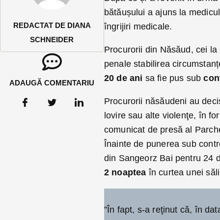
bătăușului a ajuns la medicul 
REDACTAT DE DIANA
îngrijiri medicale.
SCHNEIDER
Procurorii din Năsăud, cei la 
penale stabilirea circumstanț
20 de ani
sa fie pus sub
cont
ADAUGĂ COMENTARIU
Procurorii năsăudeni au decis
lovire sau alte violenţe, în f
comunicat de presă al Parch
Înainte de punerea sub control
din Sangeorz Bai pentru 24 d
2 noaptea
în curtea unei să
”În fapt, s-a reţinut că, în d