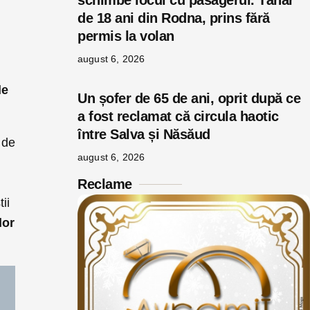
schimbe locul cu pasagerul. Tânăr
de 18 ani din Rodna, prins fără
permis la volan
august 6, 2026
de
Un șofer de 65 de ani, oprit după ce
a fost reclamat că circula haotic
între Salva și Năsăud
 de
august 6, 2026
Reclame
ii
lor