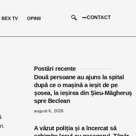
CONTACT
BEX TV
OPINII
Postări recente
Două persoane au ajuns la spital
după ce o mașină a ieșit de pe
șosea, la ieșirea din Șieu-Măgheruș
spre Beclean
august 6, 2026
ă
n.
A văzut poliția și a încercat să