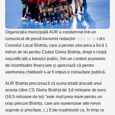
Organizația municipală AUR a condamnat într-un
comunicat de presă transmis redacției
votul de ier
i din
Consiliul Local Bistrița, care a permis alocarea a încă 1
milion de lei pentru Clubul Gloria Bistrița, drept o risipă
nejustificată a banului public, într-un context economic
de incertitudini financiare și apreciază că pentru
asemenea cheltuieli s-ar fi impus o consultare publică.
AUR Bistrița precizează că suma totală alocată anul
acesta către CS Gloria Bistrița de 3,6 milioane de euro
(18,5 milioane de lei) ”este mult prea mare pentru un
oraș precum Bistrița, care are numeroase alte nevoi
urgente și prioritare. (..) Este inadmisibil ca, în timp ce