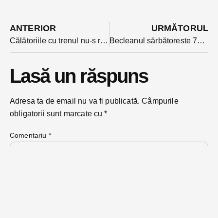
ANTERIOR
URMĂTORUL
Călătoriile cu trenul nu-s recomandate urmăriților general: hoț din supermarketuri prins de poliția TF
Becleanul sărbătoreste 790 de ani de atestare documentară. Program dens, inclusiv cu un spectacol de operă în premieră
Lasă un răspuns
Adresa ta de email nu va fi publicată.
Câmpurile
obligatorii sunt marcate cu
*
Comentariu
*