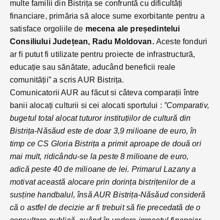
multe familii din Bistrița se confruntă cu dificultăți
financiare, primăria să aloce sume exorbitante pentru a
satisface orgoliile de
mecena ale președintelui
Consiliului Județean,
Radu Moldovan.
Aceste fonduri
ar fi putut fi utilizate pentru proiecte de infrastructură,
educație sau sănătate, aducând beneficii reale
comunității” a scris AUR Bistrița.
Comunicatorii AUR au făcut si câteva comparații între
banii alocați culturii si cei alocati sportului :
”Comparativ,
bugetul total alocat tuturor instituțiilor de cultură din
Bistrița-Năsăud este de doar 3,9 milioane de euro, în
timp ce CS Gloria Bistrița a primit aproape de două ori
mai mult, ridicându-se la peste 8 milioane de euro,
adică peste 40 de milioane de lei. Primarul Lazany a
motivat această alocare prin dorința bistrițenilor de a
susține handbalul, însă AUR Bistrița-Năsăud consideră
că o astfel de decizie ar fi trebuit să fie precedată de o