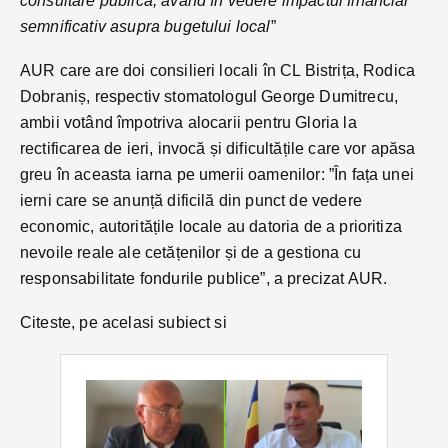
consultare publică, având în vedere impactul financiar
semnificativ asupra bugetului local
”
AUR care are doi consilieri locali în CL Bistrița, Rodica
Dobraniș, respectiv stomatologul George Dumitrecu,
ambii votând împotriva alocarii pentru Gloria la
rectificarea de ieri, invocă și dificultățile care vor apăsa
greu în aceasta iarna pe umerii oamenilor: ”În fața unei
ierni care se anunță dificilă din punct de vedere
economic, autoritățile locale au datoria de a prioritiza
nevoile reale ale cetățenilor și de a gestiona cu
responsabilitate fondurile publice”, a precizat AUR.
Citeste, pe acelasi subiect si