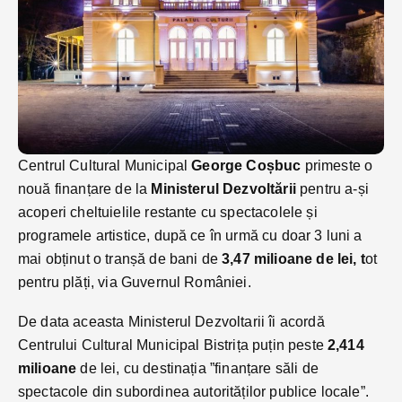
Centrul Cultural Municipal
George Coșbuc
primeste o
nouă finanțare de la
Ministerul Dezvoltării
pentru a-și
acoperi cheltuielile restante cu spectacolele și
programele artistice, după ce în urmă cu doar 3 luni a
mai obținut o tranșă de bani de
3,47 milioane de lei, t
ot
pentru plăți, via Guvernul României.
De data aceasta Ministerul Dezvoltarii îi acordă
Centrului Cultural Municipal Bistrița puțin peste
2,414
milioane
de lei, cu destinația ”finanțare săli de
spectacole din subordinea autorităților publice locale”.