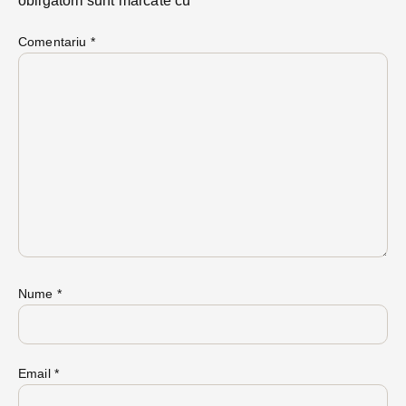
obligatorii sunt marcate cu
*
Comentariu
*
Nume
*
Email
*