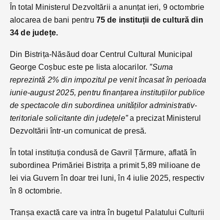
În total Ministerul Dezvoltării a anunțat ieri, 9 octombrie
alocarea de bani pentru
75 de instituții de cultură din
34 de județe.
Din Bistrița-Năsăud doar Centrul Cultural Municipal
George Coșbuc este pe lista alocarilor.
”Suma
reprezintă 2% din impozitul pe venit încasat în perioada
iunie-august 2025, pentru finanțarea instituțiilor publice
de spectacole din subordinea unităților administrativ-
teritoriale solicitante din județele”
a precizat Ministerul
Dezvoltării într-un comunicat de presă.
În total instituția condusă de Gavril Țărmure, aflată în
subordinea Primăriei Bistrița a primit 5,89 milioane de
lei via Guvern în doar trei luni, în 4 iulie 2025, respectiv
în 8 octombrie.
Tranșa exactă care va intra în bugetul Palatului Culturii