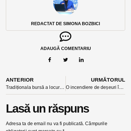
REDACTAT DE SIMONA BOZBICI
ADAUGĂ COMENTARIU
ANTERIOR
URMĂTORUL
Tradiționala bursă a locurilor de muncă pentru absolvenți 2025 : inginerii din nou la mare cautare
O incendiere de deșeuri în Bistrița lângă magistrala de gaz s-a lăsat cu o amenda uriașă
Lasă un răspuns
Adresa ta de email nu va fi publicată.
Câmpurile