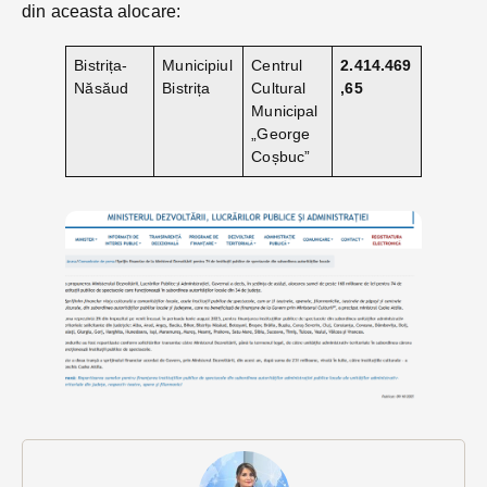
din aceasta alocare:
Bistrița-
Municipiul
Centrul
2.414.469
Năsăud
Bistrița
Cultural
,65
Municipal
„George
Coșbuc”