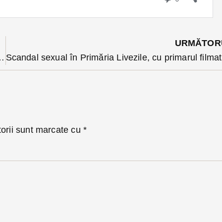
URMĂTOR
șeurilor de hârtie și carton în Bistrița
Sca
torii sunt marcate cu
*