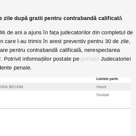
e zile după gratii
pentru contrabandă calificat
ă
46 de ani a ajuns în fața judecatorilor din completul de
an care l-au trimis în arest preventiv pentru 30 de zile,
re pentru contrabandă calificată, nerespectarea
. Potrivit informațiilor postate pe
portalul
Judecatoriei
dente penale.