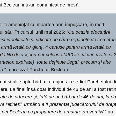
ui Beclean într-un comunicat de presă.
ul ar fi amenințat cu moartea prin împușcare, în mod
l său, în cursul lunii mai 2025: ”
Cu ocazia efectuării
fost identificate şi ridicate de către organele de cercetar
armă letală cu glonț, 4 cartuse pentru arma letală cu
e litri de deşeuri periculoase (450 litri uleiuri uzate și 
antelor, expirate), toate deținute ilegal, precum şi alte
ză.
” a precizat Parchetul Beclean.
 cat si alți sapte bărbați au ajuns la sediul Parchetului d
. La final însă doar individul de 46 de ani a fost reți
te de aducere şi, faţă de un bărbat de 46 de ani, la da
a reţinerii, urmând a fi prezentat judecătorului de drept
ătoriei Beclean cu propunere de arestare preventivă”
au