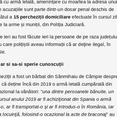
ă cu armă letală, amenințare cu moartea la adresa unu
e acuzațiile sunt parte dintr-un dosar penal deschis de
pătul a
15 percheziții domiciliare
efectuate în cursul zil
e la arme și muniții, din Poliția Judiciară.
de ieri au fost făcute ieri la persoane de pe raza județulu
care polițiștii aveau informații că ar deţine ilegal, în
le.
r si sa-si sperie cunoscuții
cheziții a fost un bărbat din Sânmihaiu de Câmpie despr
ții că deține încă din 2019 o armă letală cumpărată din
zional la vânători: ”
una dintre persoanele bănuite, un
ursul anului 2019 ar fi achiziţionat din Spania o armă
o, ar fi transportat-o şi ar fi introdus-o în România, iar
l la locuinţă, folosind-o ocazional la acte de braconaj
” au