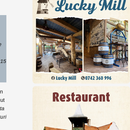
e
215
in
nut
ta
uri