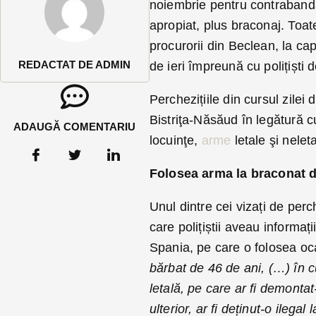
noiembrie pentru contraband
apropiat, plus braconaj. Toat
procurorii din Beclean, la ca
REDACTAT DE ADMIN
de ieri împreună cu polițiști d
Perchezițiile din cursul zilei 
Bistriţa-Năsăud în legătură cu 
ADAUGĂ COMENTARIU
locuinţe,
arme
letale şi neleta
Folosea arma la braconat da
Unul dintre cei vizați de per
care polițiștii aveau informa
Spania, pe care o folosea oca
bărbat de 46 de ani, (…) în c
letală, pe care ar fi demontat-
ulterior, ar fi deținut-o ilega