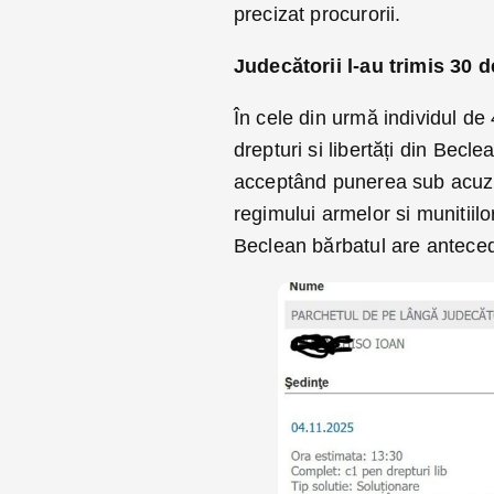
precizat procurorii.
Judecătorii l-au trimis 30 d
În cele din urmă individul de 
drepturi si libertăți din Becle
acceptând punerea sub acuza
regimului armelor si munitiilor
Beclean bărbatul are antece