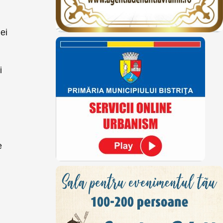
i
ei
i
e