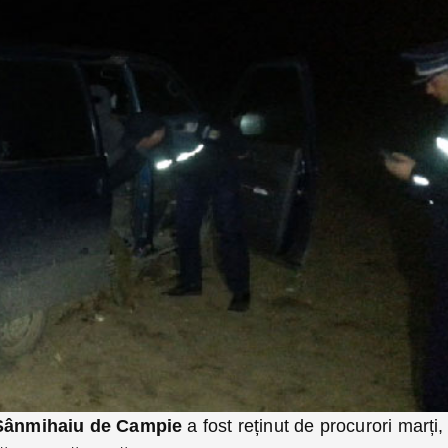
 Sânmihaiu de Campie
a fost reținut de procurori marți,