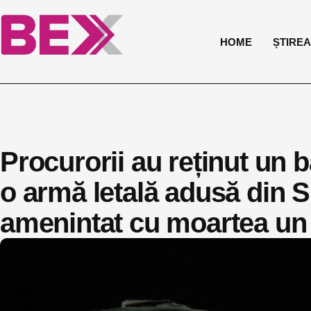
HOME
ȘTIREA 
Procurorii au reținut un b
o armă letală adusă din Sp
amenintat cu moartea un