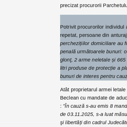
precizat procurorii Parchetul
Potrivit procurorilor individ
repetat, persoane din anturaju
perchezițiilor domiciliare au 
penală următoarele bunuri: o 
glonţ, 2 arme neletale și 665 d
litri produse de protecție a pl
bunuri de interes pentru cau
Atât proprietarul armei letale
Beclean cu mandate de aducere
:
”În cauză s-au emis 8 manda
de 03.11.2025, s-a luat măsur
şi libertăți din cadrul Judec