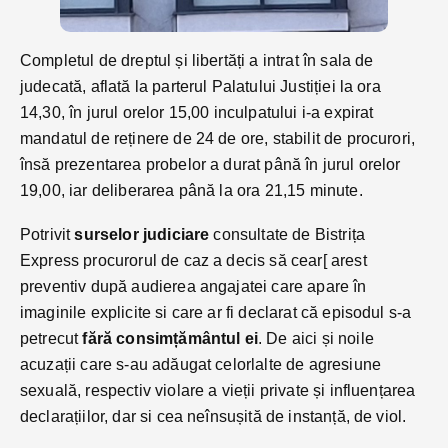
Completul de dreptul și libertăți a intrat în sala de
judecată, aflată la parterul Palatului Justiției la ora
14,30, în jurul orelor 15,00 inculpatului i-a expirat
mandatul de reținere de 24 de ore, stabilit de procurori,
însă prezentarea probelor a durat până în jurul orelor
19,00, iar deliberarea până la ora 21,15 minute.
Potrivit
surselor judiciare
consultate de Bistrița
Express procurorul de caz a decis să cear[ arest
preventiv după audierea angajatei care apare în
imaginile explicite si care ar fi declarat că episodul s-a
petrecut
fără consimțământul ei
. De aici și noile
acuzații care s-au adăugat celorlalte de agresiune
sexuală, respectiv violare a vieții private și influențarea
declarațiilor, dar si cea neînsușită de instanță, de viol.