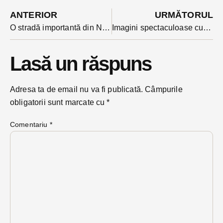
ANTERIOR
URMĂTORUL
O stradă importantă din Năsăud va fi închisă parțial
Imagini spectaculoase cu noul stadion din Rodna în nocturnă. Stadionul de 11,9 milioane de lei e în faza probelor-VIDEO
Lasă un răspuns
Adresa ta de email nu va fi publicată.
Câmpurile
obligatorii sunt marcate cu
*
Comentariu
*