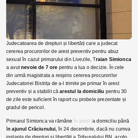
Judecatoarea de drepturi și libertăți care a judecat
cererea procurorilor de arest preventiv pentru abuz
sexual în cazul primarului din Livezile, T
raian Simionca
a avut
nevoie de 7 ore
pentru a lua o decizie. În cele
din urmă magistrata a respins cererea procurorilor
Judecatoriei Bistrița de a-l trimite pe primar în arest
preventiv și a stabilit că
arestul la domiciliu
pentru 30
de zile este suficient în raport cu probele prezentate și
gradul de pericol.
Primarul Simionca va rămâne
în arest l
a domiciliu până
î
n ajunul Crăciunului,
în 24 decembrie, dacă nu cumva
instanța de drepturi si libertăți a Tribunalului BN, acolo