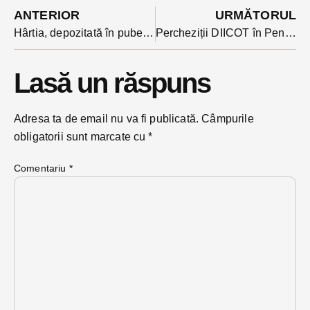
ANTERIOR
URMĂTORUL
Hârtia, depozitată în pubela albastră, e prima la colectat în luna decembrie
Percheziții DIICOT în Penitenciarul din Bistrița și Gherla pentru depistarea unei rețele de trafic internațional de droguri. O avocata implicată în caz
Lasă un răspuns
Adresa ta de email nu va fi publicată.
Câmpurile
obligatorii sunt marcate cu
*
Comentariu
*