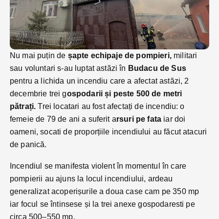
Nu mai puțin de
șapte echipaje de pompieri,
militari
sau voluntari s-au luptat astăzi în
Budacu de Sus
pentru a lichida un incendiu care a afectat astăzi, 2
decembrie trei g
ospodarii și peste 500 de metri
pătrați.
Trei locatari au fost afectați de incendiu: o
femeie de 79 de ani a suferit a
rsuri pe fata
iar doi
oameni, socati de proporțiile incendiului au făcut atacuri
de panică.
Incendiul se manifesta violent în momentul în care
pompierii au ajuns la locul incendiului, ardeau
generalizat acoperișurile a doua case cam pe 350 mp
iar focul se întinsese și la trei anexe gospodaresti pe
circa 500–550 mp.