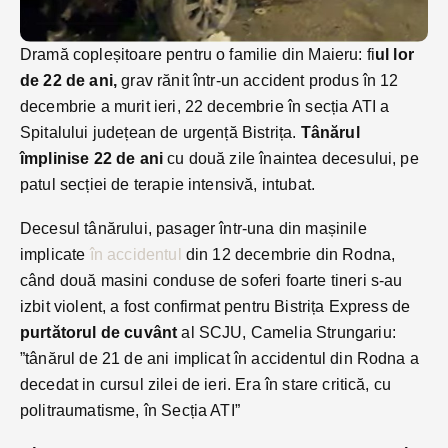
Dramă copleșitoare pentru o familie din Maieru: fi
ul lor
de 22 de ani,
grav rănit într-un accident produs în 12
decembrie a murit ieri, 22 decembrie în secția ATI a
Spitalului județean de urgență Bistrița.
Tânărul
împlinise 22 de ani
cu două zile înaintea decesului, pe
patul secției de terapie intensivă, intubat.
Decesul tânărului, pasager într-una din mașinile
implicate
în accidentul
din 12 decembrie din Rodna,
când două masini conduse de soferi foarte tineri s-au
izbit violent, a fost confirmat pentru Bistrița Express de
purtătorul de cuvânt
al SCJU, Camelia Strungariu:
”tânărul de 21 de ani implicat în accidentul din Rodna a
decedat in cursul zilei de ieri. Era în stare critică, cu
politraumatisme, în Secția ATI”