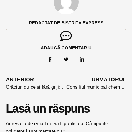
REDACTAT DE BISTRIȚA EXPRESS
ADAUGĂ COMENTARIU
ANTERIOR
URMĂTORUL
Crăciun dulce și fără griji: pralinele și prăjiturile de la MERE îndulcesc sărbătorile fără să topească bugetul (P)
Consiliul municipal chemat în ședință de îndată cu două zile înainte de Crăciun. Ce s-a întâmplat?
Lasă un răspuns
Adresa ta de email nu va fi publicată.
Câmpurile
obligatorii sunt marcate cu
*