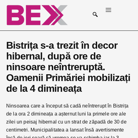
Bistrița s-a trezit în decor
hibernal, după ore de
ninsoare neîntreruptă.
Oamenii Primăriei mobilizați
de la 4 dimineața
Ninsoarea care a început să cadă neîntrerupt în Bistrița
de la ora 2 dimineața a așternut luni la primele ore ale
zilei un peisaj hibernal cu un strat de zăpadă de 30 de
centimetri. Municipalitatea a lansat însă avertismente
încă de ieri seară că vremea se va schimba iar la 3