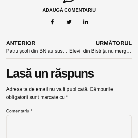
ADAUGĂ COMENTARIU
ANTERIOR
URMĂTORUL
Patru școli din BN au suspendat cursurile astăzi din cauza condițiilor meteo
Elevii din Bistrița nu merg vineri la școală din cauza condițiilor meteo. CJSU a fost de acord cu suspendarea cursurilor
Lasă un răspuns
Adresa ta de email nu va fi publicată.
Câmpurile
obligatorii sunt marcate cu
*
Comentariu
*