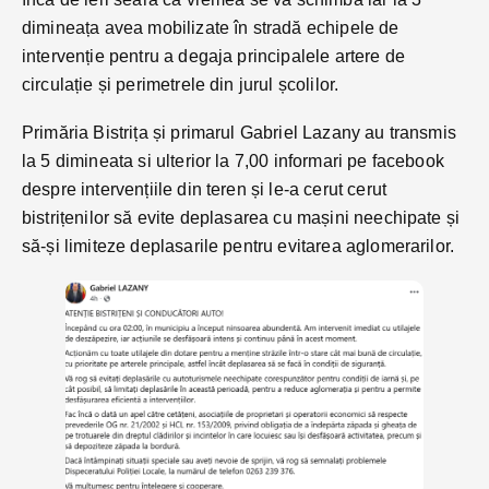
dimineața avea mobilizate în stradă echipele de
intervenție pentru a degaja principalele artere de
circulație și perimetrele din jurul școlilor.
Primăria Bistrița și primarul Gabriel Lazany au transmis
la 5 dimineata si ulterior la 7,00 informari pe facebook
despre intervențiile din teren și le-a cerut cerut
bistrițenilor să evite deplasarea cu mașini neechipate și
să-și limiteze deplasarile pentru evitarea aglomerarilor.