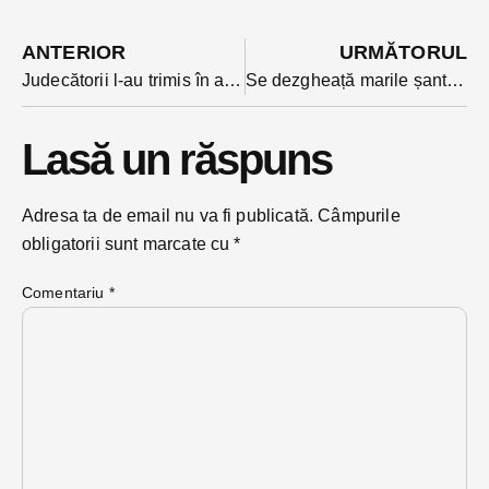
ANTERIOR
URMĂTORUL
Judecătorii l-au trimis în arest la domiciliu pe autorul accidentului din Prund în care-au murit doi tineri. Ce a cântărit în decizie?
Se dezgheață marile șantiere blocate de lipsa banilor: Complexul Multi-sportiv din Năsăud e back-in-business
Lasă un răspuns
Adresa ta de email nu va fi publicată.
Câmpurile
obligatorii sunt marcate cu
*
Comentariu
*