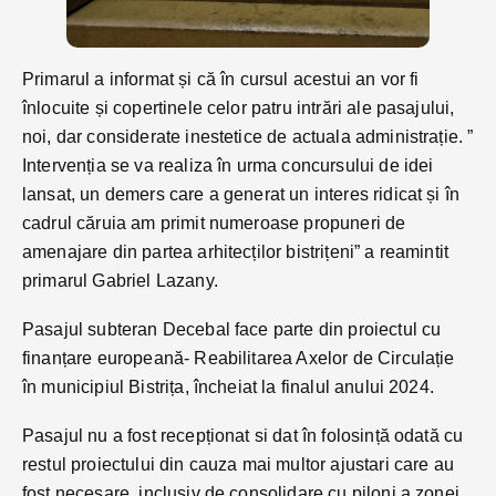
Primarul a informat și că în cursul acestui an vor fi
înlocuite și copertinele celor patru intrări ale pasajului,
noi, dar considerate inestetice de actuala administrație. ”
Intervenția se va realiza în urma concursului de idei
lansat, un demers care a generat un interes ridicat și în
cadrul căruia am primit numeroase propuneri de
amenajare din partea arhitecților bistrițeni” a reamintit
primarul Gabriel Lazany.
Pasajul subteran Decebal face parte din proiectul cu
finanțare europeană- Reabilitarea Axelor de Circulație
în municipiul Bistrița, încheiat la finalul anului 2024.
Pasajul nu a fost recepționat si dat în folosință odată cu
restul proiectului din cauza mai multor ajustari care au
fost necesare, inclusiv de consolidare cu piloni a zonei,