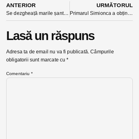
ANTERIOR
URMĂTORUL
Se dezgheață marile șantiere blocate de lipsa banilor: Complexul Multi-sportiv din Năsăud e back-in-business
Primarul Simionca a obținut astăzi arest la domiciliu după ce procurorii au cerut prelungirea arestului preventiv. Tribunalul are ultimul cuvânt
Lasă un răspuns
Adresa ta de email nu va fi publicată.
Câmpurile
obligatorii sunt marcate cu
*
Comentariu
*