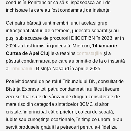
condus în Penitenciar ca să-și ispășească anii de
închisoare la care au fost condamnați de instanțe.
Cei patru bărbați sunt membrii unui același grup
infracțional alături de o femeie, judecată separat și au
puși sub acuzare de procurorii DIICOT BN în 2023 iar în
2024 au fost trimiși în judecată. Miercuri,
14 ianuarie
Curtea de Apel Cluj
le-a respins
contestațiile
și a
păstrat condamnarea pe care au primit-o de la o instanță
a
Tribunalului
Bistrița-Năsăud în aprilie 2025.
Potrivit dosarul de pe rolul Tribunalului BN, consultat de
Bistrița Express toți patru condamnații au făcut fiecare
zeci și chiar sute de vânzări de droguri considerate de
mare risc din categoria sinteticelor 3CMC si altor
cristale, în principal către prieteni, colegi de școală,
iubite sau cunoștințe ocazionale, în timp ce unora le-au
servit produsele gratuit la petreceri pentru a-i fideliza