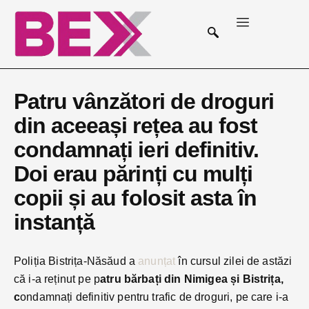
Patru vânzători de droguri
din aceeași rețea au fost
condamnați ieri definitiv.
Doi erau părinți cu mulți
copii și au folosit asta în
instanță
Poliția Bistrița-Năsăud a
anunțat
în cursul zilei de astăzi
că i-a reținut pe p
atru bărbați din Nimigea și Bistrița,
c
ondamnați definitiv pentru trafic de droguri, pe care i-a