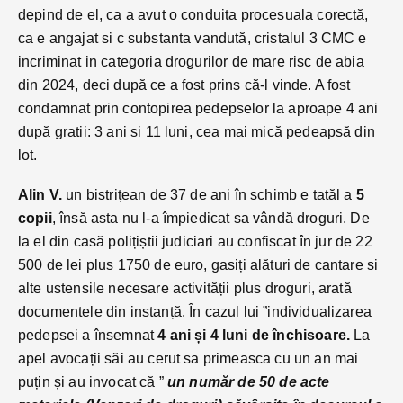
depind de el, ca a avut o conduita procesuala corectă,
ca e angajat si c substanta vandută, cristalul 3 CMC e
incriminat in categoria drogurilor de mare risc de abia
din 2024, deci după ce a fost prins că-l vinde. A fost
condamnat prin contopirea pedepselor la aproape 4 ani
după gratii: 3 ani si 11 luni, cea mai mică pedeapsă din
lot.
Alin V.
un bistrițean de 37 de ani în schimb e tatăl a
5
copii
, însă asta nu l-a împiedicat sa vândă droguri. De
la el din casă polițiștii judiciari au confiscat în jur de 22
500 de lei plus 1750 de euro, gasiți alături de cantare si
alte ustensile necesare activității plus droguri, arată
documentele din instanță. În cazul lui ”individualizarea
pedepsei a însemnat
4 ani și 4 luni de închisoare.
La
apel avocații săi au cerut sa primeasca cu un an mai
puțin și au invocat că ”
un număr de 50 de acte