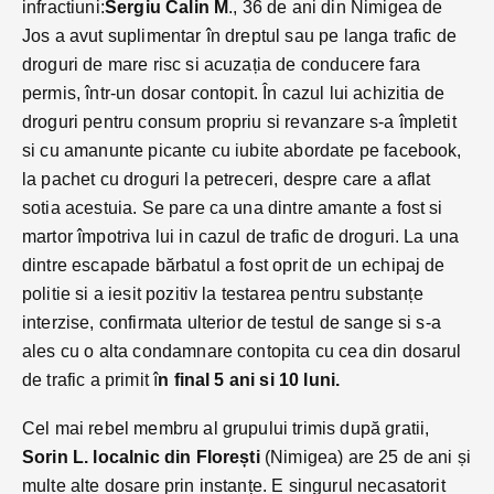
infractiuni:
Sergiu Calin M
., 36 de ani din Nimigea de
Jos a avut suplimentar în dreptul sau pe langa trafic de
droguri de mare risc si acuzația de conducere fara
permis, într-un dosar contopit. În cazul lui achizitia de
droguri pentru consum propriu si revanzare s-a împletit
si cu amanunte picante cu iubite abordate pe facebook,
la pachet cu droguri la petreceri, despre care a aflat
sotia acestuia. Se pare ca una dintre amante a fost si
martor împotriva lui in cazul de trafic de droguri. La una
dintre escapade bărbatul a fost oprit de un echipaj de
politie si a iesit pozitiv la testarea pentru substanțe
interzise, confirmata ulterior de testul de sange si s-a
ales cu o alta condamnare contopita cu cea din dosarul
de trafic a primit î
n final 5 ani si 10 luni.
Cel mai rebel membru al grupului trimis după gratii,
Sorin L. localnic din Florești
(Nimigea) are 25 de ani și
multe alte dosare prin instanțe. E singurul necasatorit