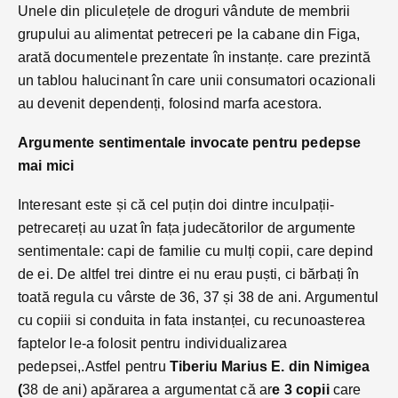
Unele din pliculețele de droguri vândute de membrii
grupului au alimentat petreceri pe la cabane din Figa,
arată documentele prezentate în instanțe. care prezintă
un tablou halucinant în care unii consumatori ocazionali
au devenit dependenți, folosind marfa acestora.
Argumente sentimentale invocate pentru pedepse
mai mici
Interesant este și că cel puțin doi dintre inculpații-
petrecareți au uzat în fața judecătorilor de argumente
sentimentale: capi de familie cu mulți copii, care depind
de ei. De altfel trei dintre ei nu erau puști, ci bărbați în
toată regula cu vârste de 36, 37 și 38 de ani. Argumentul
cu copiii si conduita in fata instanței, cu recunoasterea
faptelor le-a folosit pentru individualizarea
pedepsei,.Astfel pentru
Tiberiu Marius E. din Nimigea
(
38 de ani) apărarea a argumentat că ar
e 3 copii
care