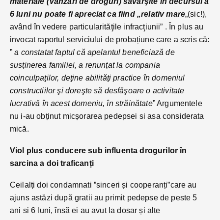
materiale (Vanzari de droguri) săvârşite în decursul a
6 luni nu poate fi apreciat ca fiind „relativ mare
„(sic!),
având în vedere particularităţile infracţiunii” . În plus au
invocat raportul serviciului de probațiune care a scris că:
”
a constatat faptul că apelantul beneficiază de
susţinerea familiei, a renunţat la compania
coinculpaţilor, deţine abilităţi practice în domeniul
constructiilor şi doreşte să desfăşoare o activitate
lucrativă în acest domeniu, în străinătate
” Argumentele
nu i-au obținut micșorarea pedepsei si asa considerata
mică.
Viol plus conducere sub influenta drogurilor în
sarcina a doi traficanți
Ceilalți doi condamnati ”sinceri și cooperanți”care au
ajuns astăzi după gratii au primit pedepse de peste 5
ani si 6 luni, însă ei au avut la dosar și alte