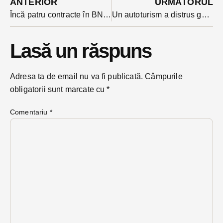
ANTERIOR
URMĂTORUL
Încă patru contracte în BN prin conducta de bani guvernamentali ”Anghel Saligny”. Vor fi reguli noi
Un autoturism a distrus gardul unității militare din Bistrița. Două mașini implicate
Lasă un răspuns
Adresa ta de email nu va fi publicată.
Câmpurile
obligatorii sunt marcate cu
*
Comentariu
*