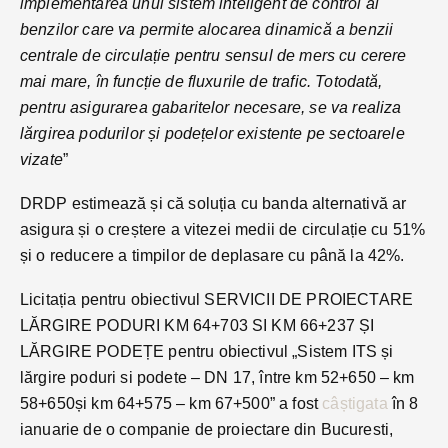
implementarea unui sistem inteligent de control al
benzilor care va permite alocarea dinamică a benzii
centrale de circulație pentru sensul de mers cu cerere
mai mare, în funcție de fluxurile de trafic. Totodată,
pentru asigurarea gabaritelor necesare, se va realiza
lărgirea podurilor și podețelor existente pe sectoarele
vizate
”
DRDP estimează și că soluția cu banda alternativă ar
asigura și o creștere a vitezei medii de circulație cu 51%
și o reducere a timpilor de deplasare cu până la 42%.
Licitația pentru obiectivul SERVICII DE PROIECTARE
LĂRGIRE PODURI KM 64+703 SI KM 66+237 ȘI
LĂRGIRE PODEȚE pentru obiectivul „Sistem ITS și
lărgire poduri si podete – DN 17, între km 52+650 – km
58+650și km 64+575 – km 67+500” a fost
câștigata
în 8
ianuarie de o companie de proiectare din Bucuresti,