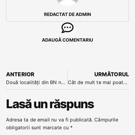
REDACTAT DE ADMIN
ADAUGĂ COMENTARIU
ANTERIOR
URMĂTORUL
Două localități din BN nu au energie electrică în această seară. Probleme ar fi și în alte locuri din județ
Cât de mult te mai poate ajuta numărarea cărților la blackjack și ce alte strategii pot fi utile
Lasă un răspuns
Adresa ta de email nu va fi publicată.
Câmpurile
obligatorii sunt marcate cu
*