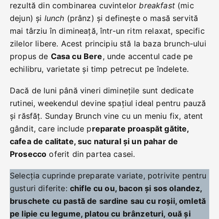
rezultă din combinarea cuvintelor
breakfast
(mic
dejun) și
lunch
(prânz) și definește o masă servită
mai târziu în dimineață, într-un ritm relaxat, specific
zilelor libere. Acest principiu stă la baza brunch-ului
propus de
Casa cu Bere
, unde accentul cade pe
echilibru, varietate și timp petrecut pe îndelete.
Dacă de luni până vineri diminețile sunt dedicate
rutinei, weekendul devine spațiul ideal pentru pauză
și răsfăț. Sunday Brunch vine cu un meniu fix, atent
gândit, care include p
reparate proaspăt gătite,
cafea de calitate, suc natural și un pahar de
Prosecco
oferit din partea casei.
Selecția cuprinde preparate variate, potrivite pentru
gusturi diferite:
chifle cu ou, bacon și sos olandez,
bruschete cu pastă de sardine sau cu roșii, omletă
pe lipie cu legume, platou cu brânzeturi, ouă și