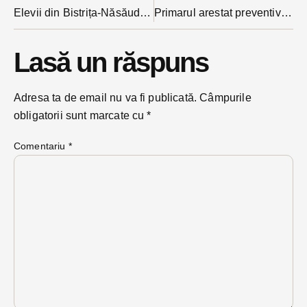
Elevii din Bistrița-Năsăud, tot primii la vacanța de schi. Încă două judete s-au alăturat
Primarul arestat preventiv află joi dacă se poate duce în arest la domiciliu sau rămâne după gratii
Lasă un răspuns
Adresa ta de email nu va fi publicată.
Câmpurile
obligatorii sunt marcate cu
*
Comentariu
*