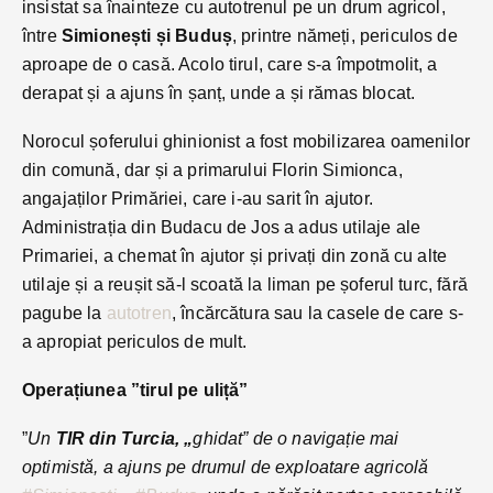
insistat sa înainteze cu autotrenul pe un drum agricol,
între
Simionești și Buduș
, printre nămeți, periculos de
aproape de o casă. Acolo tirul, care s-a împotmolit, a
derapat și a ajuns în șanț, unde a și rămas blocat.
Norocul șoferului ghinionist a fost mobilizarea oamenilor
din comună, dar și a primarului Florin Simionca,
angajaților Primăriei, care i-au sarit în ajutor.
Administrația din Budacu de Jos a adus utilaje ale
Primariei, a chemat în ajutor și privați din zonă cu alte
utilaje și a reușit să-l scoată la liman pe șoferul turc, fără
pagube la
autotren
, încărcătura sau la casele de care s-
a apropiat periculos de mult.
Operațiunea ”tirul pe uliță”
”
Un
TIR din Turcia, „
ghidat” de o navigație mai
optimistă, a ajuns pe drumul de exploatare agricolă