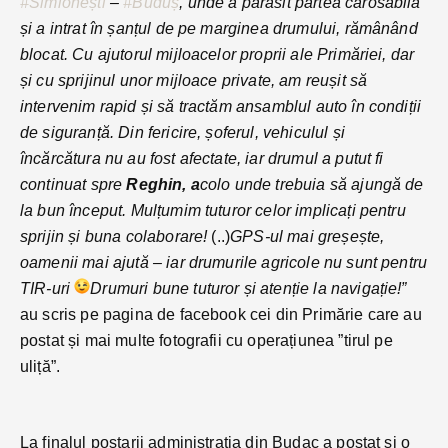
#Simionești
–
#Buduș
, unde a părăsit partea carosabilă
și a intrat în șanțul de pe marginea drumului, rămânând
blocat. Cu ajutorul mijloacelor proprii ale Primăriei, dar
și cu sprijinul unor mijloace private, am reușit să
intervenim rapid și să tractăm ansamblul auto în condiții
de siguranță. Din fericire, șoferul, vehiculul și
încărcătura nu au fost afectate, iar drumul a putut fi
continuat spre
Reghin, a
colo unde trebuia să ajungă de
la bun început. Mulțumim tuturor celor implicați pentru
sprijin și buna colaborare!
(..)
GPS-ul mai greșește,
oamenii mai ajută – iar drumurile agricole nu sunt pentru
TIR-uri
Drumuri bune tuturor și atenție la navigație!”
au scris pe pagina de facebook cei din Primărie care au
postat și mai multe fotografii cu operațiunea ”tirul pe
uliță”.
La finalul postarii administrația din Budac a postat și o