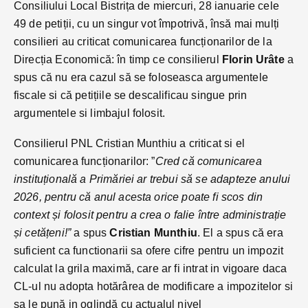
Consiliului Local Bistrița de miercuri, 28 ianuarie cele
49 de petiții, cu un singur vot împotrivă, însă mai mulți
consilieri au criticat comunicarea funcționarilor de la
Direcția Economică: în timp ce consilierul
Florin Urâte
a
spus că nu era cazul să se foloseasca argumentele
fiscale si că petițiile se descalificau singue prin
argumentele si limbajul folosit.
Consilierul PNL Cristian Munthiu a criticat si el
comunicarea funcționarilor: ”
Cred că comunicarea
instituțională a Primăriei ar trebui să se adapteze anului
2026, pentru că anul acesta orice poate fi scos din
context și folosit pentru a crea o falie între administrație
și cetățeni!”
a spus
Cristian Munthiu
. El a spus că era
suficient ca functionarii sa ofere cifre pentru un impozit
calculat la grila maximă, care ar fi intrat in vigoare daca
CL-ul nu adopta hotărârea de modificare a impozitelor si
sa le pună in oglindă cu actualul nivel