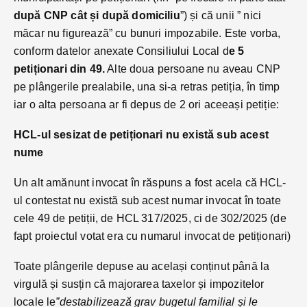
după CNP cât și după domiciliu
”) și că unii ” nici
măcar nu figurează” cu bunuri impozabile. Este vorba,
conform datelor anexate Consiliului Local d
e 5
petiționari din 49.
Alte doua persoane nu aveau CNP
pe plângerile prealabile, una si-a retras petiția, în timp
iar o alta persoana ar fi depus de 2 ori aceeași petiție:
HCL-ul sesizat de petiționari nu există sub acest
nume
Un alt amănunt invocat în răspuns a fost acela că HCL-
ul contestat nu există sub acest numar invocat în toate
cele 49 de petiții, de HCL 317/2025, ci de 302/2025 (de
fapt proiectul votat era cu numarul invocat de petiționari)
Toate plângerile depuse au același conținut până la
virgulă și susțin că majorarea taxelor și impozitelor
locale le
”destabilizează grav bugetul familial și le