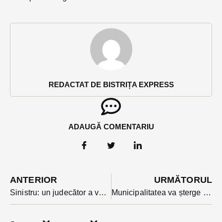
REDACTAT DE BISTRIȚA EXPRESS
ADAUGĂ COMENTARIU
ANTERIOR
URMĂTORUL
Sinistru: un judecător a validat cererea de recoltare a probelor biologice chiar în ziua înmormântării șoferului lovit de tren
Municipalitatea va șterge trecerile provizorii de pietoni din Decebal după ce pasajul subteran va fi complet funcțional