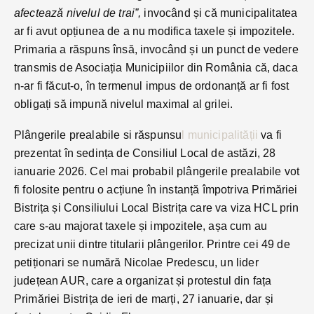
afectează nivelul de trai”,
invocând și că municipalitatea
ar fi avut opțiunea de a nu modifica taxele și impozitele.
Primaria a răspuns însă, invocând și un punct de vedere
transmis de Asociația Municipiilor din România că, daca
n-ar fi făcut-o, în termenul impus de ordonanță ar fi fost
obligați să impună nivelul maximal al grilei.
Plângerile prealabile si răspunsu
l municipalității
va fi
prezentat în sedința de Consiliul Local de astăzi, 28
ianuarie 2026. Cel mai probabil plângerile prealabile vot
fi folosite pentru o acțiune în instanță împotriva Primăriei
Bistrița și Consiliului Local Bistrița care va viza HCL prin
care s-au majorat taxele și impozitele, așa cum au
precizat unii dintre titularii plângerilor. Printre cei 49 de
petiționari se numără Nicolae Predescu, un lider
județean AUR, care a organizat și protestul din fața
Primăriei Bistrița de ieri de marți, 27 ianuarie, dar și