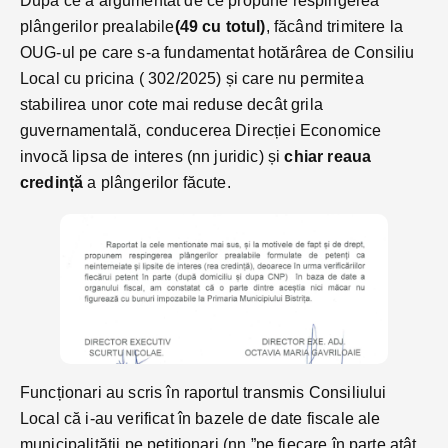
După ce a argumentat de ce propune respingerea
plângerilor prealabile
(49 cu totul)
, făcând trimitere la
OUG-ul pe care s-a fundamentat hotărârea de Consiliu
Local cu pricina ( 302/2025) și care nu permitea
stabilirea unor cote mai reduse decât grila
guvernamentală, conducerea Direcției Economice
invocă lipsa de interes (nn juridic) și
chiar reaua
credință
a plângerilor făcute.
Funcționari au scris în raportul transmis Consiliului
Local că i-au verificat în bazele de date fiscale ale
municipalității pe petiționari (nn ”pe fiecare în parte atât