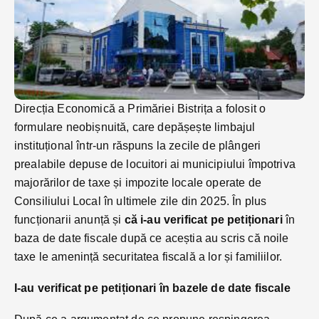
Direcția Economică a Primăriei Bistrița a folosit o
formulare neobișnuită, care depășește limbajul
instituțional într-un răspuns la zecile de plângeri
prealabile depuse de locuitori ai municipiului împotriva
majorărilor de taxe și impozite locale operate de
Consiliului Local în ultimele zile din 2025. În plus
funcționarii anunță și
că i-au verificat pe petiționari
în
baza de date fiscale după ce aceștia au scris că noile
taxe le amenință securitatea fiscală a lor și familiilor.
I-au verificat pe petiționari în bazele de date fiscale