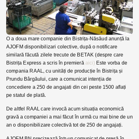
O a doua mare companie din Bistrița-Năsăud anunță la
AJOFM disponibilizari colective, după o notificare
similară făcută zilele trecute de BETAK (despre care
Bistrița Express a scris în premieră
aici)
Este vorba de
compania RAAL, cu unități de producție în Bistrița și
Prundu Bârgăului, care a comunicat intenția de
concediere a 250 de angajati din cei peste 1500 aflați
pe statul de plată.
De altfel RAAL care invocă acum situația economică
gravă a companiei a mai făcut în urmă cu mai bine de un
an o disponibilizare colectivă tot de 250 de angajați.
AJOFM BN precizează într-un comunicat de presă în