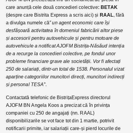
care anunță cele două concedieri colective
: BETAK
(despre care Bistrita Express a scris aici) și
RAAL
, fără
a divulga numele că
” un agent economic care își
desfășoară activitatea în domeniul fabricării altor piese
și accesorii pentru autovehicule și pentru motoare de
autovehicule a notificat AJOFM Bistrița-Năsăud intenția
de a recurge la concedieri colective, pe fondul unor
probleme financiare grave ale societății. Vor fi afectați
250 de salariați, dintr-un total de 1538. Personalul vizat
aparține categoriilor muncitori direcți, muncitori indirecți
și personal TESA
”.
Contactată telefonic de BistrițaExpress directorul
AJOFM BN Angela Koos a precizat că în privința
companiei cu 250 de angajați (nn. RAAL)
disponibilizarile se vot face tot din 1 martie, potrivit
notificarii primite, iar salariații care-și pierd locurile de