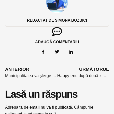
REDACTAT DE SIMONA BOZBICI
ADAUGĂ COMENTARIU
ANTERIOR
URMĂTORUL
Municipalitatea va șterge trecerile provizorii de pietoni din Decebal după ce pasajul subteran va fi complet funcțional
Happy-end după două zile de căutare, în condiții vitrege, a unei femei dispărute
Lasă un răspuns
Adresa ta de email nu va fi publicată.
Câmpurile
obligatorii sunt marcate cu
*