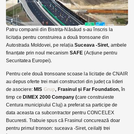
Patru companii din Bistrița-Năsăud s-au înscris la
licitația pentru construirea a două tronsoane din
Autostrada Moldovei, pe relația
Suceava -Siret,
ambele
finanțate prin noul mecanism
SAFE
(Acțiune pentru
Securitatea Europei).
Pentru cele două tronsoane scoase la licitație de CNAIR
au depus oferte trei mari constructori din județ ca lideri
de asociere:
MIS
Grup
, Frasinul și Far Foundation,
în
timp ce
DIMEX
2000 Company (
care construieste
Centura municipiului Cluj) a preferat sa participe de
data aceasta ca subcontractor pentru CONCELEX
Bucuresti. Trabuie spus că Frasinul concurează doar
pentru primul tronson: suceava -Siret, ceilalți trei