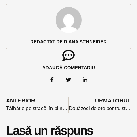
REDACTAT DE DIANA SCHNEIDER
ADAUGĂ COMENTARIU
ANTERIOR
URMĂTORUL
Tâlhărie pe stradă, în plină zi, la Bistrița. Ce i s-a întâmplat autorului?
Douăzeci de ore pentru stingerea unui incendiu la o mașină hibrid în Bistrița. Pătura specială, vedeta intervenției
Lasă un răspuns