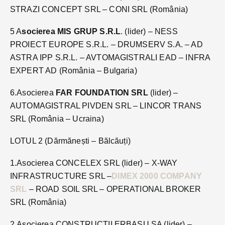
STRAZI CONCEPT SRL – CONI SRL (România)
5 A
socierea MIS GRUP S.R.L
. (lider) – NESS
PROIECT EUROPE S.R.L. – DRUMSERV S.A. – AD
ASTRA IPP S.R.L. – AVTOMAGISTRALI EAD – INFRA
EXPERT AD (România – Bulgaria)
6.Asocierea
FAR FOUNDATION SRL
(lider) –
AUTOMAGISTRAL PIVDEN SRL – LINCOR TRANS
SRL (România – Ucraina)
LOTUL 2 (Dărmănești – Bălcăuți)
1.Asocierea CONCELEX SRL (lider) – X-WAY
INFRASTRUCTURE SRL –
DIMEX 2000 COMPANY
SRL
– ROAD SOIL SRL – OPERATIONAL BROKER
SRL (România)
2.Asocierea CONSTRUCTII ERBASU SA (lider) –