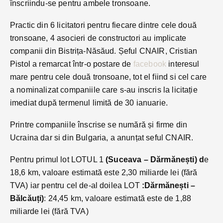
înscriindu-se pentru ambele tronsoane.
Practic din 6 licitatori pentru fiecare dintre cele două
tronsoane, 4 asocieri de constructori au implicate
companii din Bistrița-Năsăud. Șeful CNAIR, Cristian
Pistol a remarcat într-o postare de
facebook
interesul
mare pentru cele două tronsoane, tot el fiind si cel care
a nominalizat companiile care s-au inscris la licitație
imediat după termenul limită de 30 ianuarie.
Printre companiile înscrise se numără și firme din
Ucraina dar si din Bulgaria, a anunțat seful CNAIR.
Pentru primul lot LOTUL 1
(Suceava – Dărmănești) d
e
18,6 km, valoare estimată este 2,30 miliarde lei (fără
TVA) iar pentru cel de-al doilea LOT
:Dărmănești –
Bălcăuți)
: 24,45 km, valoare estimată este de 1,88
miliarde lei (fără TVA)