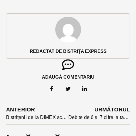
REDACTAT DE BISTRIȚA EXPRESS
ADAUGĂ COMENTARIU
ANTERIOR
URMĂTORUL
Bistrițenii de la DIMEX scoși din contractul centurii Metropolitane a Clujului. Primarul Boc a anunțat rezilierea unilaterală : ”suspiciuni de fraudă internațională ” VIDEO
Debite de 6 și 7 cifre la taxe și impozite în Bistrița. Când riscă restanțierii să fie trimiși la recuperatori?