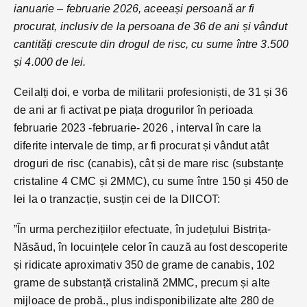
ianuarie – februarie 2026, aceeași persoană ar fi
procurat, inclusiv de la persoana de 36 de ani și vândut
cantități crescute din drogul de risc, cu sume între 3.500
și 4.000 de lei.
Ceilalți doi, e vorba de militarii profesioniști, de 31 și 36
de ani ar fi activat pe piața drogurilor în perioada
februarie 2023 -februarie- 2026 , interval în care la
diferite intervale de timp, ar fi procurat și vândut atât
droguri de risc (canabis), cât și de mare risc (substanțe
cristaline 4 CMC și 2MMC), cu sume între 150 și 450 de
lei la o tranzacție, susțin cei de la DIICOT:
”În urma perchezițiilor efectuate, în județului Bistrița-
Năsăud, în locuințele celor în cauză au fost descoperite
și ridicate aproximativ 350 de grame de canabis, 102
grame de substanță cristalină 2MMC, precum și alte
mijloace de probă., plus indisponibilizate alte 280 de