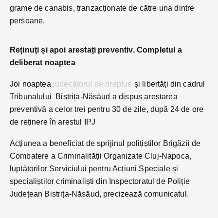
grame de canabis, tranzacționate de către una dintre
persoane.
Reținuți și apoi arestați preventiv. Completul a
deliberat noaptea
Joi noaptea
judecătorul de drepturi
și libertăți din cadrul
Tribunalului Bistrița-Năsăud a dispus arestarea
preventivă a celor trei pentru 30 de zile, după 24 de ore
de reținere în arestul IPJ
Acțiunea a beneficiat de sprijinul polițiștilor Brigăzii de
Combatere a Criminalității Organizate Cluj-Napoca,
luptătorilor Serviciului pentru Acțiuni Speciale și
specialiștilor criminaliști din Inspectoratul de Poliție
Județean Bistrița-Năsăud, precizează comunicatul.