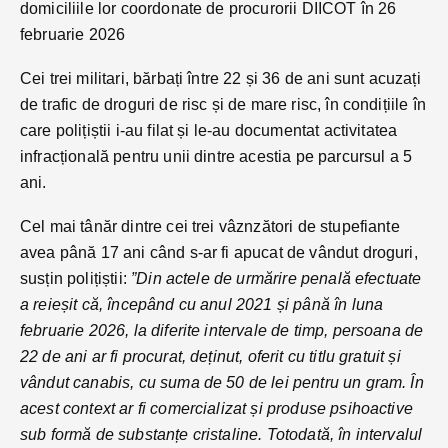
domiciliile lor coordonate de procurorii DIICOT în 26
februarie 2026
Cei trei militari, bărbați între 22 și 36 de ani sunt acuzați
de trafic de droguri de risc și de mare risc, în condițiile în
care polițiștii i-au filat și le-au documentat activitatea
infracțională pentru unii dintre acestia pe parcursul a 5
ani.
Cel mai tânăr dintre cei trei vâznzători de stupefiante
avea până 17 ani când s-ar fi apucat de vândut droguri,
susțin polițiștii:
”Din actele de urmărire penală efectuate
a reieșit că, începând cu anul 2021 și până în luna
februarie 2026, la diferite intervale de timp, persoana de
22 de ani ar fi procurat, deținut, oferit cu titlu gratuit și
vândut canabis, cu suma de 50 de lei pentru un gram. În
acest context ar fi comercializat și produse psihoactive
sub formă de substanțe cristaline. Totodată, în intervalul