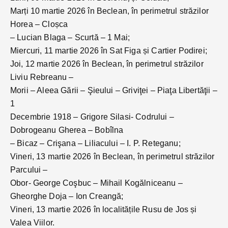
Marți 10 martie 2026 în Beclean, în perimetrul străzilor
Horea – Cloșca
– Lucian Blaga – Scurtă – 1 Mai;
Miercuri, 11 martie 2026 în Sat Figa și Cartier Podirei;
Joi, 12 martie 2026 în Beclean, în perimetrul străzilor
Liviu Rebreanu –
Morii – Aleea Gării – Şieului – Griviţei – Piaţa Libertăţii –
1
Decembrie 1918 – Grigore Silasi- Codrului –
Dobrogeanu Gherea – Bobîlna
– Bicaz – Crişana – Liliacului – I. P. Reteganu;
Vineri, 13 martie 2026 în Beclean, în perimetrul străzilor
Parcului –
Obor- George Coşbuc – Mihail Kogălniceanu –
Gheorghe Doja – Ion Creangă;
Vineri, 13 martie 2026 în localitățile Rusu de Jos și
Valea Viilor.