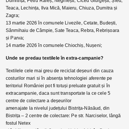
Dumitrița, Petru Rareș, Negrilești, Ciceu Giurgești, Șieu,
Teaca, Lechința, Ilva Mică, Maieru, Chiuza, Dumitra și
Zagra;
13 martie 2026 în comunele Livezile, Cetate, Budești,
Sânmihaiu de Câmpie, Sate Teaca, Rebra, Rebrișoara
și Parva;
14 martie 2026 în comunele Chiochiș, Nușeni;
Unde se predau textilele în extra-campanie?
Textilele cele mai greu de reciclat deșeuri din cauza
costurilor mari si în absența tehnologiei aferente pe
teritoriul României pot fi totuși preluate gratuit și în
extracampanie, daca sunt transportate la ce cele 5
centre de colectare a deșeurilor
amenajate la nivelul județului Bistrița-Năsăud, din
Bistrița – 2 centre de colectare: Pe str. Narciselor, lângă
fostul Netex