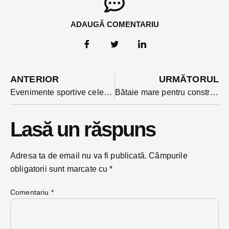
ADAUGĂ COMENTARIU
ANTERIOR
URMĂTORUL
Evenimente sportive celebre care au schimbat industria pariurilor
Bătaie mare pentru construcția unei săli de sport mici, într-o comună din BN, cu fonduri UE. Primăria a cerut ”ieftin și bun”
Lasă un răspuns
Adresa ta de email nu va fi publicată.
Câmpurile
obligatorii sunt marcate cu
*
Comentariu
*