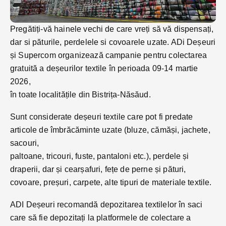
Pregătiți-vă hainele vechi de care vreți să vă dispensați,
dar si păturile, perdelele si covoarele uzate. ADi Deșeuri
și Supercom organizează campanie pentru colectarea
gratuită a deșeurilor textile în perioada 09-14 martie
2026,
în toate localitățile din Bistrița-Năsăud.
Sunt considerate deșeuri textile care pot fi predate
articole de îmbrăcăminte uzate (bluze, cămăși, jachete,
sacouri,
paltoane, tricouri, fuste, pantaloni etc.), perdele și
draperii, dar și cearșafuri, fețe de perne și pături,
covoare, preșuri, carpete, alte tipuri de materiale textile.
ADI Deșeuri recomandă depozitarea textilelor în saci
care să fie depozitați la platformele de colectare a