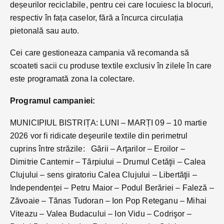
deșeurilor reciclabile, pentru cei care locuiesc la blocuri,
respectiv în fața caselor, fără a încurca circulația
pietonală sau auto.
Cei care gestioneaza campania vă recomanda să
scoateti sacii cu produse textile exclusiv în zilele în care
este programată zona la colectare.
Programul campaniei:
MUNICIPIUL BISTRIȚA: LUNI – MARȚI 09 – 10 martie
2026 vor fi ridicate deşeurile textile din perimetrul
cuprins între străzile: Gării – Arţarilor – Eroilor –
Dimitrie Cantemir – Tărpiului – Drumul Cetăţii – Calea
Clujului – sens giratoriu Calea Clujului – Libertăţii –
Independenței – Petru Maior – Podul Berăriei – Faleză –
Zăvoaie – Tănas Tudoran – Ion Pop Reteganu – Mihai
Viteazu – Valea Budacului – Ion Vidu – Codrişor –