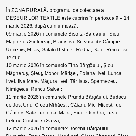
În ZONA RURALĂ, programul de colectare a
DEȘEURILOR TEXTILE este cuprins în perioada 9 – 14
martie 2026, după cum urmează:
09 martie 2026 în comunele Bistrița-Bârgăului, Șieu
Măgheruș Șintereag, Braniștea, Silivașu de Câmpie,
Urmeniș, Milaș, Galații Bistriței, Rodna, Șanț, Romuli și
Telciu;
10 martie 2026 în comunele Tiha Bârgăului, Șieu
Măgheruș, Șieuț, Monor, Mărișel, Poiana Ilvei, Lunca
Ilvei, Ilva Mare, Măgura Ilvei, Târlișua, Spermezeu,
Nimigea și Runcu Salvei;
11 martie 2026 în comunele Prundu Bârgăului, Budacu
de Jos, Uriu, Ciceu Mihăești, Căianu Mic, Miceștii de
Câmpie, Sate Lechința, Matei, Șieu, Odorhei, Leșu,
Feldru, Coșbuc și Salva;
12 martie 2026 în comunele: Josenii Bârgăului,