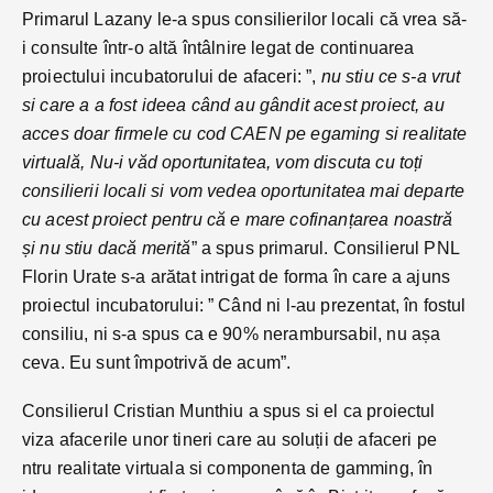
Primarul Lazany le-a spus consilierilor locali că vrea să-
i consulte într-o altă întâlnire legat de continuarea
proiectului incubatorului de afaceri: ”,
nu stiu ce s-a vrut
si care a a fost ideea când au gândit acest proiect, au
acces doar firmele cu cod CAEN pe egaming si realitate
virtuală, Nu-i văd oportunitatea, vom discuta cu toți
consilierii locali si vom vedea oportunitatea mai departe
cu acest proiect pentru că e mare cofinanțarea noastră
și nu stiu dacă merită
” a spus primarul. Consilierul PNL
Florin Urate s-a arătat intrigat de forma în care a ajuns
proiectul incubatorului: ” Când ni l-au prezentat, în fostul
consiliu, ni s-a spus ca e 90% nerambursabil, nu așa
ceva. Eu sunt împotrivă de acum”.
Consilierul Cristian Munthiu a spus si el ca proiectul
viza afacerile unor tineri care au soluții de afaceri pe
ntru realitate virtuala si componenta de gamming, în