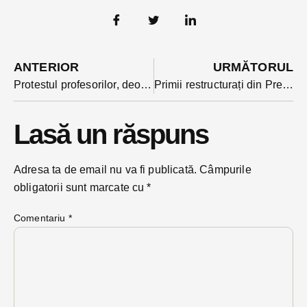
ANTERIOR
URMĂTORUL
Protestul profesorilor, deocamdată efect limitat în Bistrița-Năsăud: doar 7% din școli fără simularea Evaluării
Primii restructurați din Prefectură au plecat deja acasă. Instituția are salarii de vis pentru un funcționar
Lasă un răspuns
Adresa ta de email nu va fi publicată.
Câmpurile
obligatorii sunt marcate cu
*
Comentariu
*