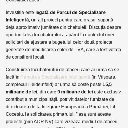
Investiția este
legată de Parcul de Specializare
Inteligentă, u
n alt proiect pentru care orașul suportă
deja aproximativ jumătate din cheltuieli. Discuția despre
oportunitatea Incubatorului a apărut în contextul unei
solicitari de ajustare a bugetului celor două proiecte
generate de modificarea cotei de TVA, care a fost votată
de consilierii locali.
Construirea Incubatorului de afaceri care ar urma să se
facă în
Parcul cu Specializare Inteligentă
(in Viișoara,
complexul Heideinfeld) ar urma să coste peste
15,5
milioane de lei,
din care
9 milioane de lei
este exclusiv
contribuția municipalității, potrivit datelor furnizate de
directoarea de la Integrare Europeană a Primăriei, Lili
Coceșiu, la solicitarea primarului: ” asa sunt aceste
proiecte (prin ADR NV) care vizează mediul de afaceri,