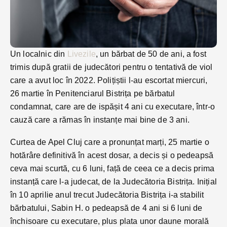
Un localnic din
Livezile
, un bărbat de 50 de ani, a fost
trimis după gratii de judecători pentru o tentativă de viol
care a avut loc în 2022. Polițiștii l-au escortat miercuri,
26 martie în Penitenciarul Bistrița pe bărbatul
condamnat, care are de ispășit 4 ani cu executare, într-o
cauză care a rămas în instanțe mai bine de 3 ani.
Curtea de Apel Cluj care a pronunțat marți, 25 martie o
hotărâre definitivă în acest dosar, a decis și o pedeapsă
ceva mai scurtă, cu 6 luni, față de ceea ce a decis prima
instanță care l-a judecat, de la Judecătoria Bistrița. Inițial
în 10 aprilie anul trecut Judecătoria Bistrița i-a stabilit
bărbatului, Sabin H. o pedeapsă de 4 ani si 6 luni de
închisoare cu executare, plus plata unor daune morală