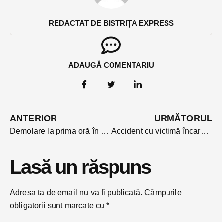
REDACTAT DE BISTRIȚA EXPRESS
ADAUGĂ COMENTARIU
ANTERIOR
URMĂTORUL
Demolare la prima oră în Bistrița: primele construcții ilegale, puse la pământ.
Accident cu victimă încarcerată pe DN 17, în Tiha, după o ciocnire mașină-autocamion
Lasă un răspuns
Adresa ta de email nu va fi publicată.
Câmpurile
obligatorii sunt marcate cu
*