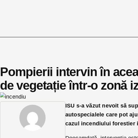
Pompierii intervin în ace
de vegetație într-o zonă 
ISU s-a văzut nevoit să sup
autospecialele care pot aj
cazul incendiului forestier 
Deocamdată, intervenția este 