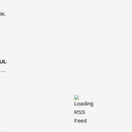
ie,
UL
Un scurtcircuit la tabloul electric-cauza incendiului care a afectat astăzi o hală de lemn din Tureac. E al doilea incident similar în 24 de ore