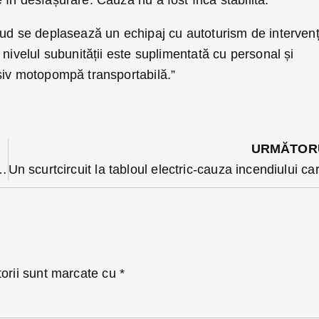
ăud se deplasează un echipaj cu autoturism de intervenț
 nivelul subunității este suplimentată cu personal și
siv motopompă transportabilă.”
URMĂTOR
uza unui incendiu care a distrus mansarda unei case din Bistrița
torii sunt marcate cu
*