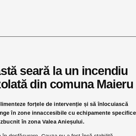
astă seară la un incendiu
izolată din comuna Maieru
limenteze forțele de intervenție și să înlocuiască
unge în zone innaccesibile cu echipamente specifice
izbucnit în zona Valea Anieșului.
în desfășurare. Cauza nu a fost încă stabilită.