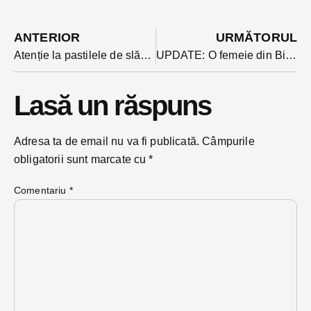
ANTERIOR
URMĂTORUL
Atenție la pastilele de slăbit „Mounjaro”: sunt fake. Producătorii avertizează că numai kiturile injectabile sunt originale
UPDATE: O femeie din Bichigiu (Telciu) a fost ucisă de un urs. Corpul i-a fost găsit lângă cel al unei văcuțe sfâșiate
Lasă un răspuns
Adresa ta de email nu va fi publicată.
Câmpurile
obligatorii sunt marcate cu
*
Comentariu
*