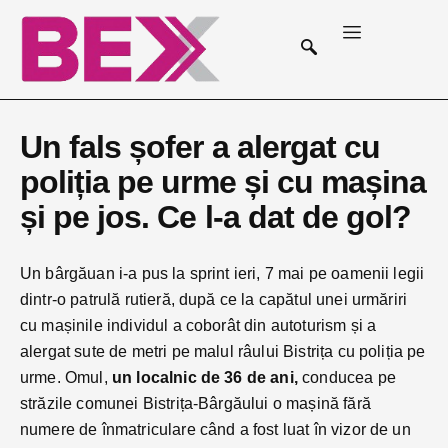
Un fals șofer a alergat cu
poliția pe urme și cu mașina
și pe jos. Ce l-a dat de gol?
Un bârgăuan i-a pus la sprint ieri, 7 mai pe oamenii legii
dintr-o patrulă rutieră, după ce la capătul unei urmăriri
cu mașinile individul a coborât din autoturism și a
alergat sute de metri pe malul râului Bistrița cu poliția pe
urme. Omul,
un localnic de 36 de ani,
conducea pe
străzile comunei Bistrița-Bârgăului o mașină fără
numere de înmatriculare când a fost luat în vizor de un