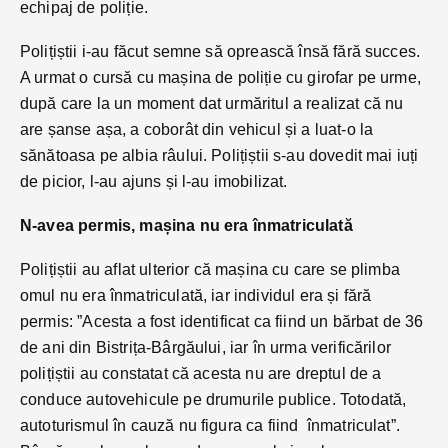
echipaj de poliție.
Polițiștii i-au făcut semne să oprească însă fără succes.
A urmat o cursă cu mașina de poliție cu girofar pe urme,
după care la un moment dat urmăritul a realizat că nu
are șanse așa, a coborât din vehicul și a luat-o la
sănătoasa pe albia râului. Polițiștii s-au dovedit mai iuți
de picior, l-au ajuns și l-au imobilizat.
N-avea permis, mașina nu era înmatriculată
Polițiștii au aflat ulterior că mașina cu care se plimba
omul nu era înmatriculată, iar individul era și fără
permis: ”Acesta a fost identificat ca fiind un bărbat de 36
de ani din Bistrița-Bârgăului, iar în urma verificărilor
polițiștii au constatat că acesta nu are dreptul de a
conduce autovehicule pe drumurile publice. Totodată,
autoturismul în cauză nu figura ca fiind înmatriculat”.