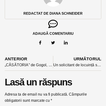
REDACTAT DE DIANA SCHNEIDER
ADAUGĂ COMENTARIU
ANTERIOR
URMĂTORUL
„CĂSĂTORIA” de Gogol, pusă în scenă sâmbătă la Beclean de o trupă de la UBB
Un solicitant de locuință socială arestat pentru pornografie infantilă
Lasă un răspuns
Adresa ta de email nu va fi publicată.
Câmpurile
obligatorii sunt marcate cu
*