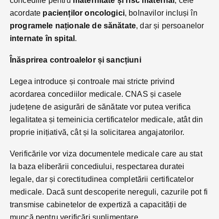
concediile pentru
maternitate și risc maternal
, cele
acordate
pacienților oncologici
, bolnavilor incluși în
programele naționale de sănătate
, dar și persoanelor
internate în spital
.
Înăsprirea controalelor și sancțiuni
Legea introduce și controale mai stricte privind
acordarea concediilor medicale. CNAS și casele
județene de asigurări de sănătate vor putea verifica
legalitatea și temeinicia certificatelor medicale, atât din
proprie inițiativă, cât și la solicitarea angajatorilor.
Verificările vor viza documentele medicale care au stat
la baza eliberării concediului, respectarea duratei
legale, dar și corectitudinea completării certificatelor
medicale. Dacă sunt descoperite nereguli, cazurile pot fi
transmise cabinetelor de expertiză a capacității de
muncă pentru verificări suplimentare.