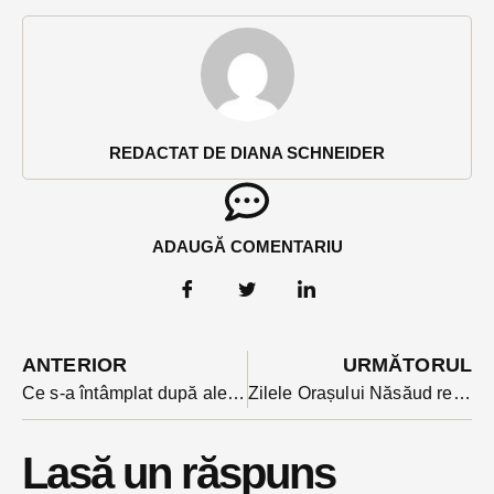
REDACTAT DE DIANA SCHNEIDER
ADAUGĂ COMENTARIU
ANTERIOR
URMĂTORUL
Ce s-a întâmplat după alertele RO-Alert de urși din Bistrița și Archiud: patru intervenții în 24 de ore.
Zilele Orașului Năsăud restricționează traficul pe drumul național care trece prin centrul orașului. Ce străzi pot folosi șoferii
Lasă un răspuns