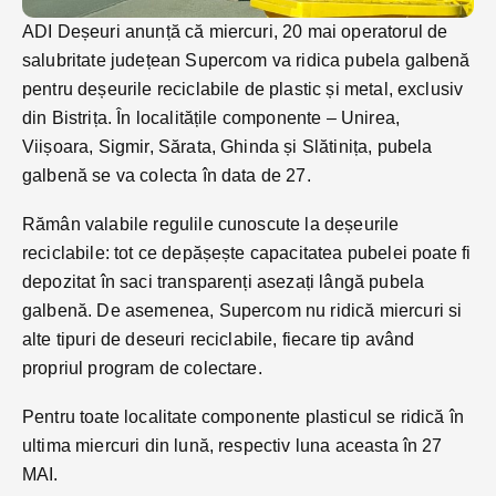
ADI Deșeuri anunță că miercuri, 20 mai operatorul de
salubritate județean Supercom va ridica pubela galbenă
pentru deșeurile reciclabile de plastic și metal, exclusiv
din Bistrița. În localitățile componente – Unirea,
Viișoara, Sigmir, Sărata, Ghinda și Slătinița, pubela
galbenă se va colecta în data de 27.
Rămân valabile regulile cunoscute la deșeurile
reciclabile: tot ce depășește capacitatea pubelei poate fi
depozitat în saci transparenți asezați lângă pubela
galbenă. De asemenea, Supercom nu ridică miercuri si
alte tipuri de deseuri reciclabile, fiecare tip având
propriul program de colectare.
Pentru toate localitate componente plasticul se ridică în
ultima miercuri din lună, respectiv luna aceasta în 27
MAI.