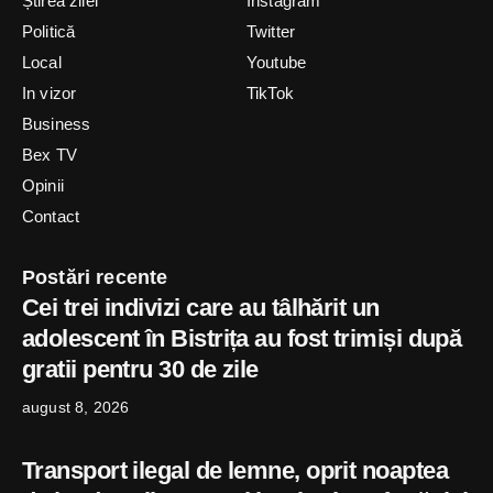
Știrea zilei
Instagram
Politică
Twitter
Local
Youtube
In vizor
TikTok
Business
Bex TV
Opinii
Contact
Postări recente
Cei trei indivizi care au tâlhărit un
adolescent în Bistrița au fost trimiși după
gratii pentru 30 de zile
august 8, 2026
Transport ilegal de lemne, oprit noaptea