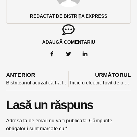
REDACTAT DE BISTRIȚA EXPRESS
ADAUGĂ COMENTARIU
ANTERIOR
URMĂTORUL
Bistrițeanul acuzat că l-a lăsat fără criptomonedele de 700 de mii de dolari pe un cunoscut a fost reținut. Idem și complicele lui
Triciclu electric lovit de o mașină la Sângeorz-Băi. Două persoane au ajuns la spital
Lasă un răspuns
Adresa ta de email nu va fi publicată.
Câmpurile
obligatorii sunt marcate cu
*