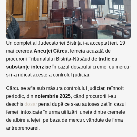
Un complet al Judecatoriei Bistrița i-a acceptat ieri, 19
mai cererea
Ancuței Cârcu,
femeia acuzată de
procurorii Tribunalului Bistrița-Năsăud de
trafic cu
substanțe interzise
în cazul dosarului cremei cu mercur
și i-a ridicat acesteia controlul judiciar.
Cârcu se afla sub măsura controlului judiciar, reînnoit
periodic, din
noiembrie 2025,
când procurorii i-au
deschis
dosar
penal după ce s-au autosesizat în cazul
femeii intoxicate în urma utilizării uneia dintre cremele
de albire a feței, pe baza de mercur, vândute de firma
antreprenoarei.