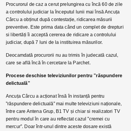
Procurorul de caz a cerut prelungirea cu încă 60 de zile
a controlului judiciar la începutul lunii mai însă Ancuța
Cârcu a obținut după contestație, ridicarea măsurii
preventive. Este prima data când un complet de drepturi
si libertăți îi acceptă cererea de ridicare a controlului
judiciar, după 7 luni de la instituirea măsurilor.
Deocamdată procurorii nu au trimis în judecată cazul,
care se află încă în cercetare la Parchet.
Procese deschise televiziunilor pentru ”răspundere
delictuală”
Ancuța Cârcu a acționat însă în instanță pentru
”răspundere delictuală” mai multe televiziuni naționale,
între care Antena Grup, B1 TV și chiar si realizatori TV
pentru modul în care au reflectat cazul ”cremei cu
mercur”. Doar într-unul dintre aceste dosare există