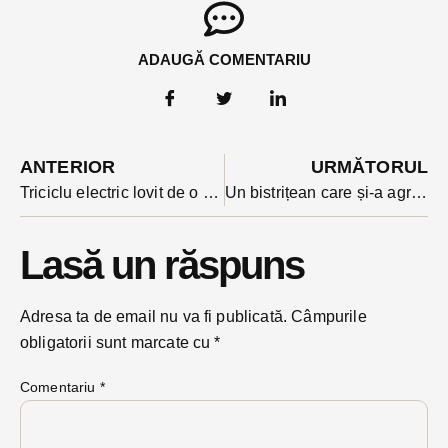
ADAUGĂ COMENTARIU
ANTERIOR
URMĂTORUL
Triciclu electric lovit de o mașină la Sângeorz-Băi. Două persoane au ajuns la spital
Un bistrițean care și-a agresat partenera s-a ales cu ordin de protecție și control judiciar
Lasă un răspuns
Adresa ta de email nu va fi publicată.
Câmpurile
obligatorii sunt marcate cu
*
Comentariu
*