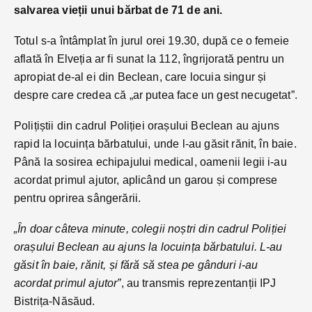
salvarea vieții unui bărbat de 71 de ani.
Totul s-a întâmplat în jurul orei 19.30, după ce o femeie
aflată în Elveția ar fi sunat la 112, îngrijorată pentru un
apropiat de-al ei din Beclean, care locuia singur și
despre care credea că „ar putea face un gest necugetat”.
Polițiștii din cadrul Poliției orașului Beclean au ajuns
rapid la locuința bărbatului, unde l-au găsit rănit, în baie.
Până la sosirea echipajului medical, oamenii legii i-au
acordat primul ajutor, aplicând un garou și comprese
pentru oprirea sângerării.
„În doar câteva minute, colegii noștri din cadrul Poliției
orașului Beclean au ajuns la locuința bărbatului. L-au
găsit în baie, rănit, și fără să stea pe gânduri i-au
acordat primul ajutor”
, au transmis reprezentanții IPJ
Bistrița-Năsăud.