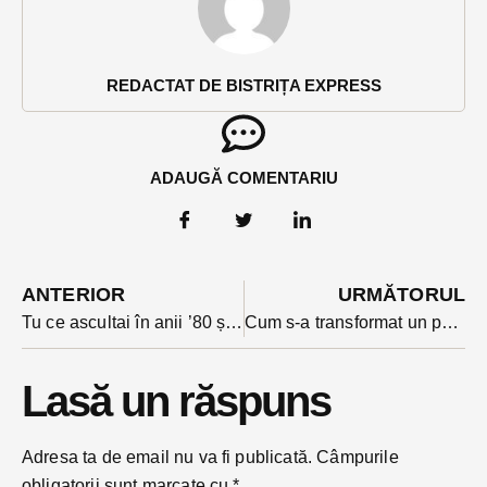
REDACTAT DE BISTRIȚA EXPRESS
ADAUGĂ COMENTARIU
ANTERIOR
URMĂTORUL
Tu ce ascultai în anii ’80 și ’90? Lucky Mill te invită să-ți amintești la Retro Night, vineri
Cum s-a transformat un părcușor dintr-un vechi cartier
Lasă un răspuns
Adresa ta de email nu va fi publicată.
Câmpurile
obligatorii sunt marcate cu
*