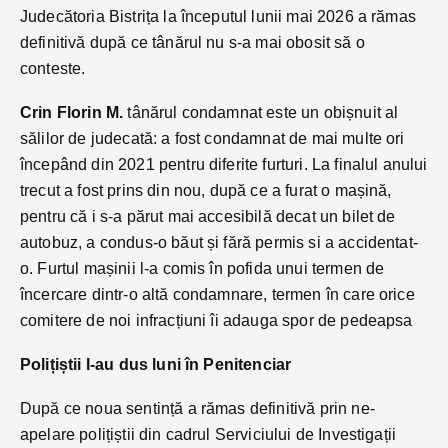
Judecătoria Bistrița la începutul lunii mai 2026 a rămas
definitivă după ce tânărul nu s-a mai obosit să o
conteste.
Crin Florin M.
tânărul condamnat este un obișnuit al
sălilor de judecată: a fost condamnat de mai multe ori
începând din 2021 pentru diferite furturi. La finalul anului
trecut a fost prins din nou, după ce a furat o mașină,
pentru că i s-a părut mai accesibilă decat un bilet de
autobuz, a condus-o băut și fără permis si a accidentat-
o. Furtul mașinii l-a comis în pofida unui termen de
încercare dintr-o altă condamnare, termen în care orice
comitere de noi infracțiuni îi adauga spor de pedeapsa
Polițiștii l-au dus luni în Penitenciar
După ce noua sentință a rămas definitivă prin ne-
apelare polițiștii din cadrul Serviciului de Investigații