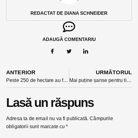
REDACTAT DE DIANA SCHNEIDER
ADAUGĂ COMENTARIU
ANTERIOR
URMĂTORUL
Peste 250 de hectare au fost împădurite prin PNRR în Bistrița-Năsăud-bilanțul programului
Mai puține șanse pentru tinerii profesori: oferta de posturi din școlile bistrițene scade cu 43,5%
Lasă un răspuns
Adresa ta de email nu va fi publicată.
Câmpurile
obligatorii sunt marcate cu
*