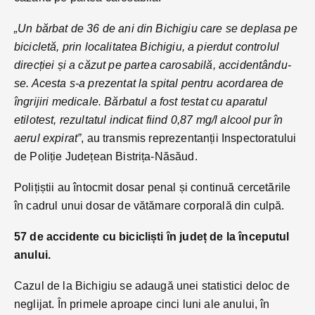
„Un bărbat de 36 de ani din Bichigiu care se deplasa pe
bicicletă, prin localitatea Bichigiu, a pierdut controlul
direcției și a căzut pe partea carosabilă, accidentându-
se. Acesta s-a prezentat la spital pentru acordarea de
îngrijiri medicale. Bărbatul a fost testat cu aparatul
etilotest, rezultatul indicat fiind 0,87 mg/l alcool pur în
aerul expirat”
, au transmis reprezentanții Inspectoratului
de Poliție Județean Bistrița-Năsăud.
Polițiștii au întocmit dosar penal și continuă cercetările
în cadrul unui dosar de vătămare corporală din culpă.
57 de accidente cu bicicliști în județ de la începutul
anului.
Cazul de la Bichigiu se adaugă unei statistici deloc de
neglijat. În primele aproape cinci luni ale anului, în