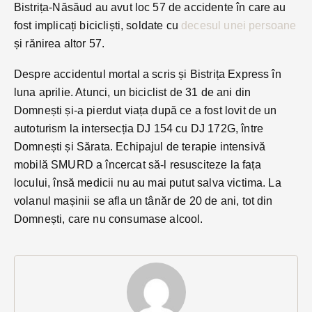
Bistrița-Năsăud au avut loc 57 de accidente în care au
fost implicați bicicliști, soldate cu
decesul unei persoane
și rănirea altor 57.
Despre accidentul mortal a scris și Bistrița Express în
luna aprilie. Atunci, un biciclist de 31 de ani din
Domnești și-a pierdut viața după ce a fost lovit de un
autoturism la intersecția DJ 154 cu DJ 172G, între
Domnești și Sărata. Echipajul de terapie intensivă
mobilă SMURD a încercat să-l resusciteze la fața
locului, însă medicii nu au mai putut salva victima. La
volanul mașinii se afla un tânăr de 20 de ani, tot din
Domnești, care nu consumase alcool.