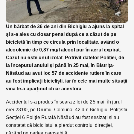
Un bărbat de 36 de ani din Bichigiu a ajuns la spital
și s-a ales cu dosar penal după ce a căzut de pe
bicicletă în timp ce circula prin localitate, având o
alcoolemie de 0,87 mg/l alcool pur în aerul expirat.
Cazul nu este unul izolat. Potrivit datelor Poliției, de
la începutul anului și până în 25 mai, în Bistrița-
Năsăud au avut loc 57 de accidente rutiere în care
au fost implicați bicicliști, iar în cele mai multe situații
vina le-a aparținut chiar acestora.
Accidentul s-a produs în seara zilei de 25 mai, în jurul
orei 23:00, pe Drumul Comunal 42 din Bichigiu. Polițiștii
Secției 6 Poliție Rurală Năsăud au fost sesizați și au
constatat că biciclistul a pierdut controlul direcției,
căzând pe partea carosabilă.